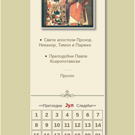
Свети апостоли Прохор,
Никанор, Тимон и Пармен
Преподобни Павле
Ксиропотамски
Пролог
Јул
<<Претходни
Следећи>>
1
2
3
4
5
6
7
8
9
10
11
12
13
14