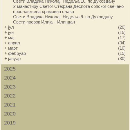
Свети Владика Николај: Недеља 10. по Духовдану
У манастиру Светог Стефана Деспота српског свечано
прослављена храмовна слава
Свети Владика Николај: Недеља 9. по Духовдану
Свети пророк Илија – Илиндан
+
јул
(20)
+
јун
(15)
+
мај
(17)
+
април
(34)
+
март
(10)
+
фебруар
(15)
+
јануар
(30)
2025
2024
2023
2022
2021
2020
2019