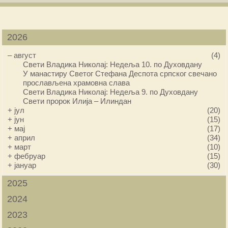
2026
–
август
(4)
Свети Владика Николај: Недеља 10. по Духовдану
У манастиру Светог Стефана Деспота српског свечано
прослављена храмовна слава
Свети Владика Николај: Недеља 9. по Духовдану
Свети пророк Илија – Илиндан
+
јул
(20)
+
јун
(15)
+
мај
(17)
+
април
(34)
+
март
(10)
+
фебруар
(15)
+
јануар
(30)
2025
2024
2023