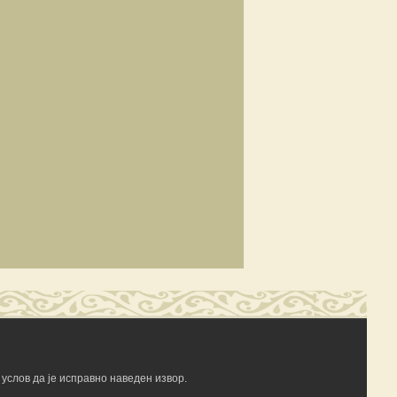
услов да је исправно наведен извор.