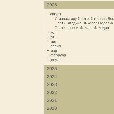
2026
–
август
У манастиру Светог Стефана Дес
Свети Владика Николај: Недеља 
Свети пророк Илија – Илиндан
+
јул
+
јун
+
мај
+
април
+
март
+
фебруар
+
јануар
2025
2024
2023
2022
2021
2020