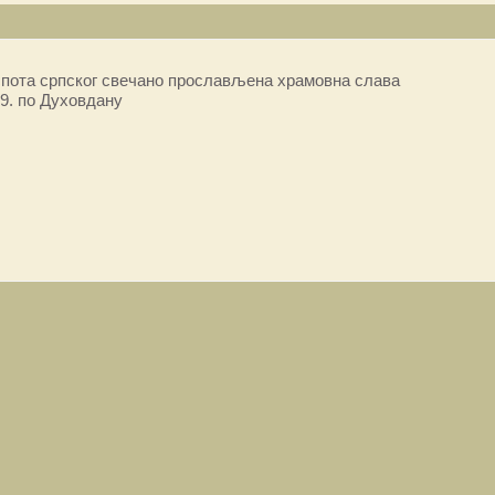
пота српског свечано прослављена храмовна слава
9. по Духовдану