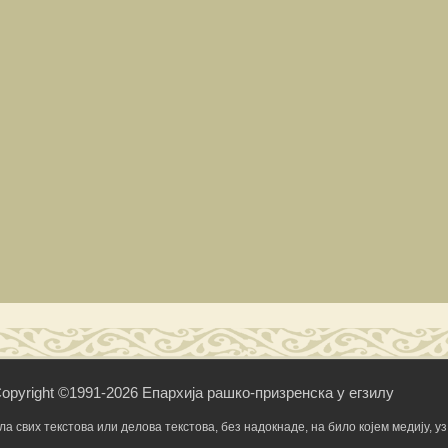
opyright ©1991-2026 Епархија рашко-призренска у егзилу
свих текстова или делова текстова, без надокнаде, на било којем медију, уз 