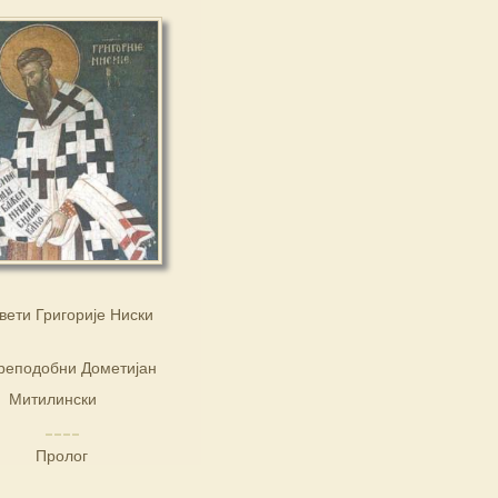
вети Григорије Ниски
реподобни Дометијан
Митилински
Пролог