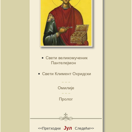
Свети великомученик
Пантелејмон
Свети Климент Охридски
Омилије
Пролог
Јул
<<Претходни
Следећи>>