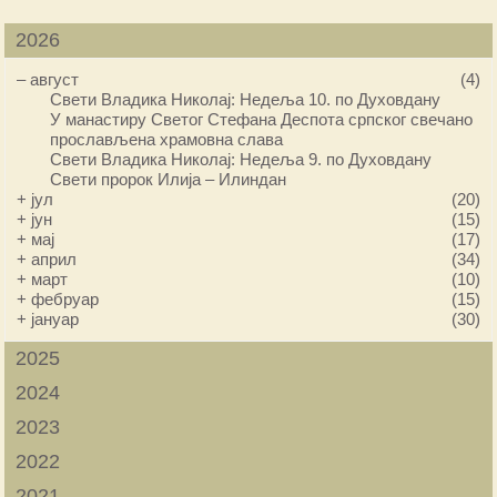
2026
–
август
(4)
Свети Владика Николај: Недеља 10. по Духовдану
У манастиру Светог Стефана Деспота српског свечано
прослављена храмовна слава
Свети Владика Николај: Недеља 9. по Духовдану
Свети пророк Илија – Илиндан
+
јул
(20)
+
јун
(15)
+
мај
(17)
+
април
(34)
+
март
(10)
+
фебруар
(15)
+
јануар
(30)
2025
2024
2023
2022
2021