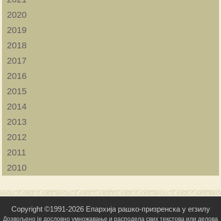
2020
2019
2018
2017
2016
2015
2014
2013
2012
2011
2010
Copyright ©1991-2026 Епархија рашко-призренска у егзилу
Дозвољено је дословно умножавање и расподела свих текстова или делова