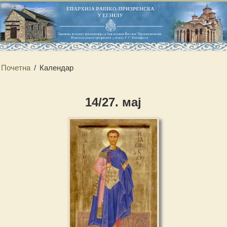
Почетна
/
Календар
14/27. мај