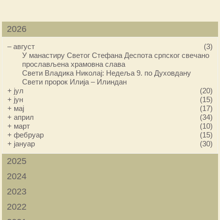
2026
–
август
(3)
У манастиру Светог Стефана Деспота српског свечано
прослављена храмовна слава
Свети Владика Николај: Недеља 9. по Духовдану
Свети пророк Илија – Илиндан
+
јул
(20)
+
јун
(15)
+
мај
(17)
+
април
(34)
+
март
(10)
+
фебруар
(15)
+
јануар
(30)
2025
2024
2023
2022