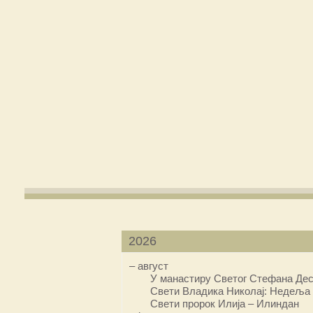
2026
–
август
У манастиру Светог Стефана Дес
Свети Владика Николај: Недеља 
Свети пророк Илија – Илиндан