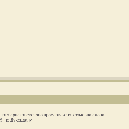
пота српског свечано прослављена храмовна слава
9. по Духовдану