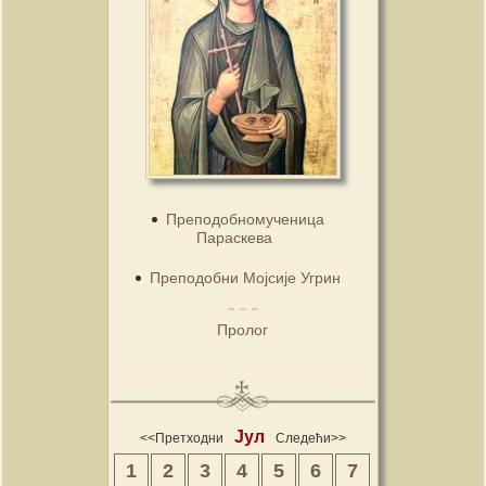
Преподобномученица
Параскева
Преподобни Мојсије Угрин
Пролог
Јул
<<Претходни
Следећи>>
1
2
3
4
5
6
7