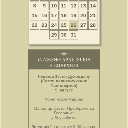
8
9
10
11
12
13
14
15
16
17
18
19
20
21
22
23
24
25
26
27
28
29
30
31
Недеља 10. по Духовдану
(Свети великомученик
Пантелејмон)
9. август
Хорепископ Максим
Манастир Светог Преображења
Господњег
у Леушићима
Литургија ће почети у 9.00 часова.