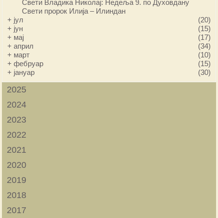
Свети Владика Николај: Недеља 9. по Духовдану
Свети пророк Илија – Илиндан
+
јул
(20)
+
јун
(15)
+
мај
(17)
+
април
(34)
+
март
(10)
+
фебруар
(15)
+
јануар
(30)
2025
2024
2023
2022
2021
2020
2019
2018
2017