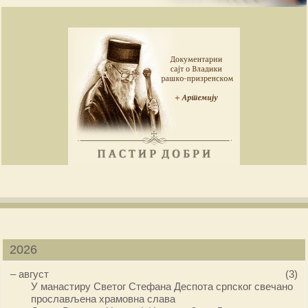
2026
–
август
(3)
У манастиру Светог Стефана Деспота српског свечано
прослављена храмовна слава