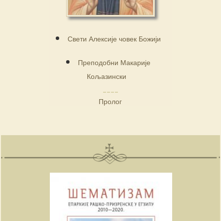
Свети Алексије човек Божији
Преподобни Макарије
Кољазински
Пролог