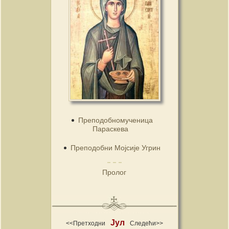
Преподобномученица
Параскева
Преподобни Мојсије Угрин
Пролог
Јул
<<Претходни
Следећи>>