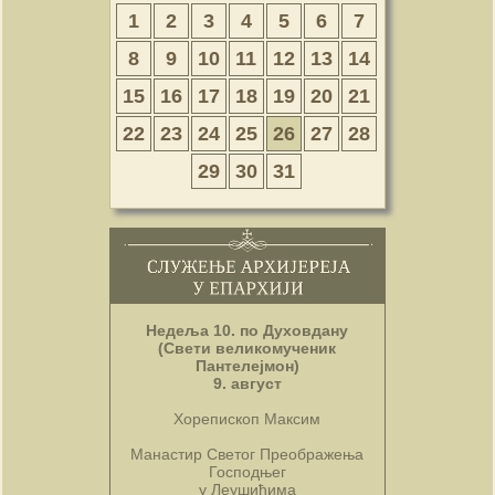
1
2
3
4
5
6
7
8
9
10
11
12
13
14
15
16
17
18
19
20
21
22
23
24
25
26
27
28
29
30
31
Недеља 10. по Духовдану
(Свети великомученик
Пантелејмон)
9. август
Хорепископ Максим
Манастир Светог Преображења
Господњег
у Леушићима