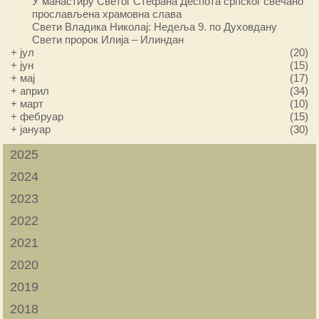
У манастиру Светог Стефана Деспота српског свечано
прослављена храмовна слава
Свети Владика Николај: Недеља 9. по Духовдану
Свети пророк Илија – Илиндан
+
јул
(20)
+
јун
(15)
+
мај
(17)
+
април
(34)
+
март
(10)
+
фебруар
(15)
+
јануар
(30)
2025
2024
2023
2022
2021
2020
2019
2018