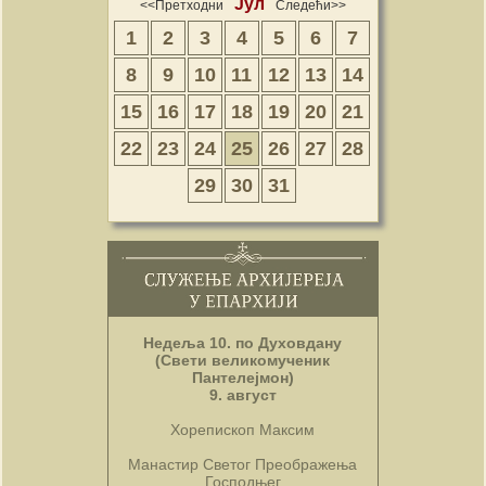
Јул
<<Претходни
Следећи>>
1
2
3
4
5
6
7
8
9
10
11
12
13
14
15
16
17
18
19
20
21
22
23
24
25
26
27
28
29
30
31
Недеља 10. по Духовдану
(Свети великомученик
Пантелејмон)
9. август
Хорепископ Максим
Манастир Светог Преображења
Господњег