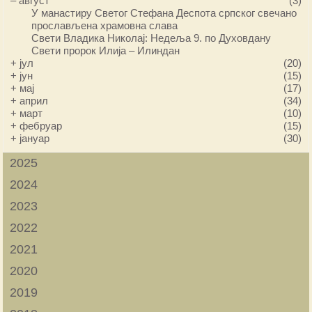
–
август
(3)
У манастиру Светог Стефана Деспота српског свечано
прослављена храмовна слава
Свети Владика Николај: Недеља 9. по Духовдану
Свети пророк Илија – Илиндан
+
јул
(20)
+
јун
(15)
+
мај
(17)
+
април
(34)
+
март
(10)
+
фебруар
(15)
+
јануар
(30)
2025
2024
2023
2022
2021
2020
2019