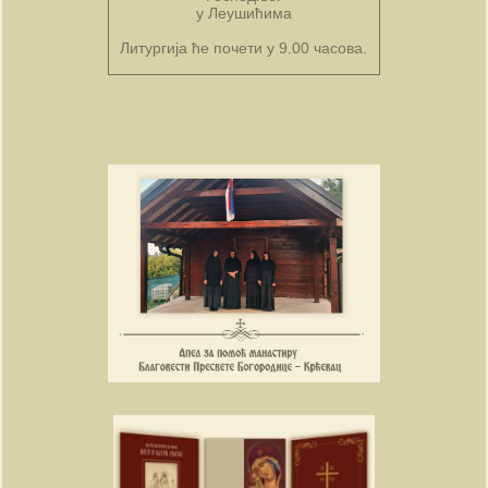
у Леушићима
Литургија ће почети у 9.00 часова.