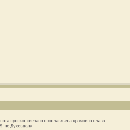
пота српског свечано прослављена храмовна слава
9. по Духовдану