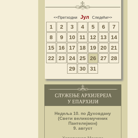
Јул
<<Претходни
Следећи>>
1
2
3
4
5
6
7
8
9
10
11
12
13
14
15
16
17
18
19
20
21
22
23
24
25
26
27
28
29
30
31
Недеља 10. по Духовдану
(Свети великомученик
Пантелејмон)
9. август
Хорепископ Максим