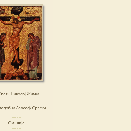
Свети Николај Жички
подобни Јоасаф Српски
Омилије