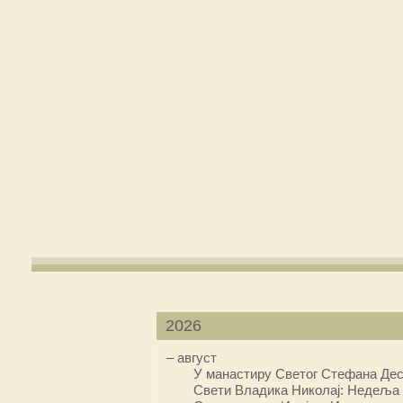
2026
–
август
У манастиру Светог Стефана Дес
Свети Владика Николај: Недеља 