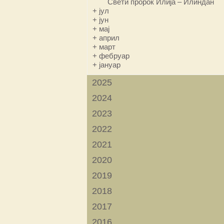
Свети пророк Илија – Илиндан
+
јул
+
јун
+
мај
+
април
+
март
+
фебруар
+
јануар
2025
2024
2023
2022
2021
2020
2019
2018
2017
2016