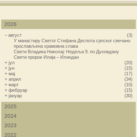
2026
–
август
(3)
У манастиру Светог Стефана Деспота српског свечано
прослављена храмовна слава
Свети Владика Николај: Недеља 9. по Духовдану
Свети пророк Илија – Илиндан
+
јул
(20)
+
јун
(15)
+
мај
(17)
+
април
(34)
+
март
(10)
+
фебруар
(15)
+
јануар
(30)
2025
2024
2023
2022