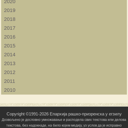
2020
2019
2018
2017
2016
2015
2014
2013
2012
2011
2010
Copyright ©1991-2026 Епархија рашко-призренска у егзилу
Дозвољено је дословно умножавање и расподела свих текстова или делова
текстова, без надокнаде, на било којем медију, уз услов да је исправно