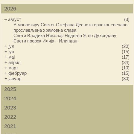
2026
–
август
(3)
У манастиру Светог Стефана Деспота српског свечано
прослављена храмовна слава
Свети Владика Николај: Недеља 9. по Духовдану
Свети пророк Илија – Илиндан
+
јул
(20)
+
јун
(15)
+
мај
(17)
+
април
(34)
+
март
(10)
+
фебруар
(15)
+
јануар
(30)
2025
2024
2023
2022
2021