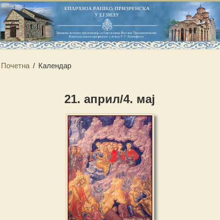
Почетна
/
Календар
21. април/4. мај