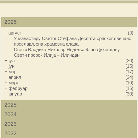
2026
–
август
(3)
У манастиру Светог Стефана Деспота српског свечано
прослављена храмовна слава
Свети Владика Николај: Недеља 9. по Духовдану
Свети пророк Илија – Илиндан
+
јул
(20)
+
јун
(15)
+
мај
(17)
+
април
(34)
+
март
(10)
+
фебруар
(15)
+
јануар
(30)
2025
2024
2023
2022