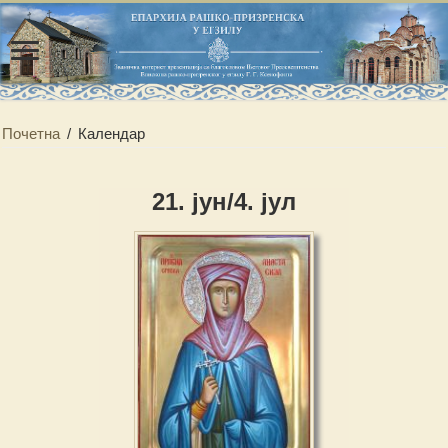
Почетна
/
Календар
21. јун/4. јул