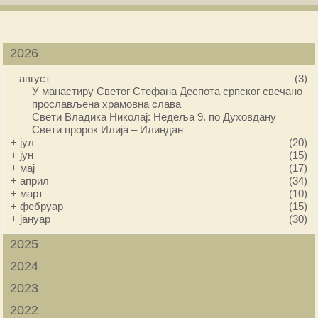
2026
–
август
(3)
У манастиру Светог Стефана Деспота српског свечано
прослављена храмовна слава
Свети Владика Николај: Недеља 9. по Духовдану
Свети пророк Илија – Илиндан
+
јул
(20)
+
јун
(15)
+
мај
(17)
+
април
(34)
+
март
(10)
+
фебруар
(15)
+
јануар
(30)
2025
2024
2023
2022