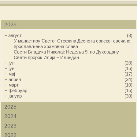
2026
–
август
(3)
У манастиру Светог Стефана Деспота српског свечано
прослављена храмовна слава
Свети Владика Николај: Недеља 9. по Духовдану
Свети пророк Илија – Илиндан
+
јул
(20)
+
јун
(15)
+
мај
(17)
+
април
(34)
+
март
(10)
+
фебруар
(15)
+
јануар
(30)
2025
2024
2023
2022