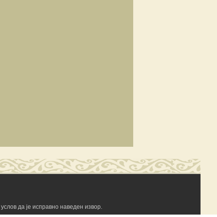
услов да је исправно наведен извор.