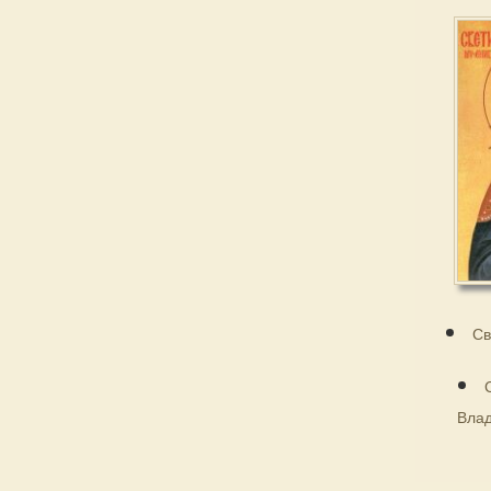
Св
Влад