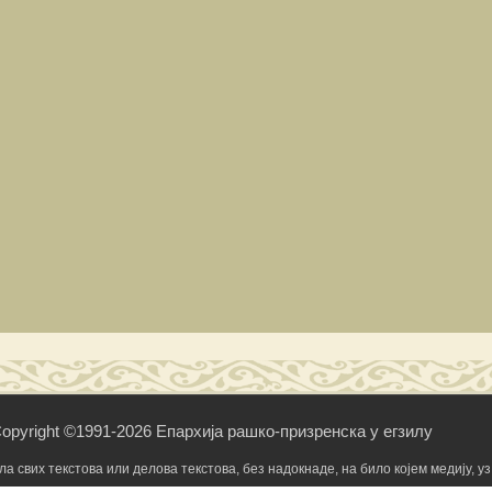
opyright ©1991-2026 Епархија рашко-призренска у егзилу
свих текстова или делова текстова, без надокнаде, на било којем медију, уз 