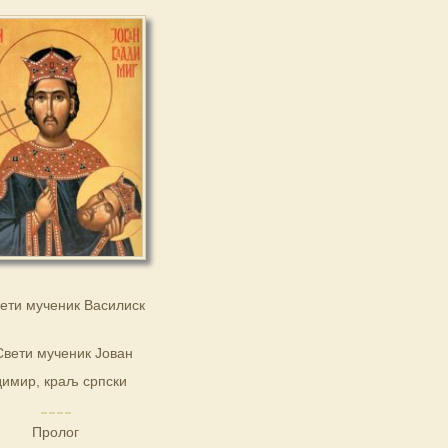
ети мученик Василиск
Свети мученик Јован
имир, краљ српски
Пролог