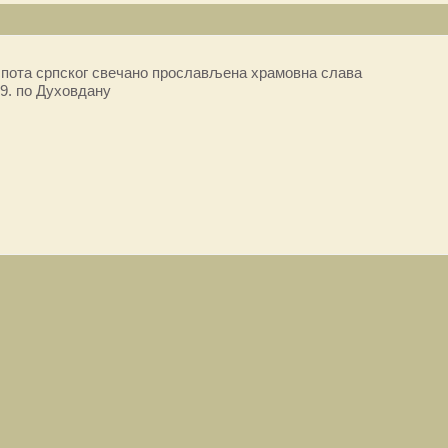
пота српског свечано прослављена храмовна слава
9. по Духовдану