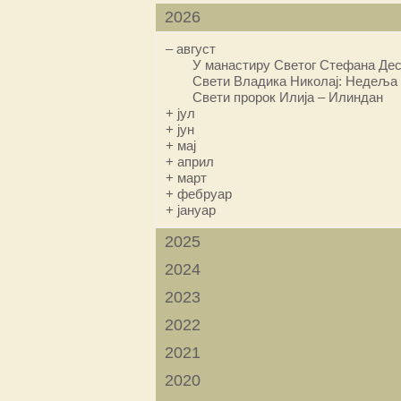
2026
–
август
У манастиру Светог Стефана Дес
Свети Владика Николај: Недеља 
Свети пророк Илија – Илиндан
+
јул
+
јун
+
мај
+
април
+
март
+
фебруар
+
јануар
2025
2024
2023
2022
2021
2020