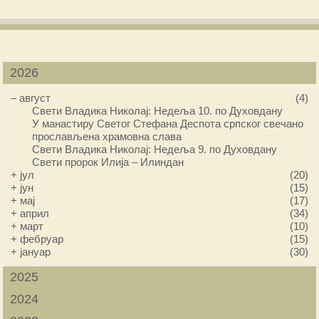
2026
–
август
(4)
Свети Владика Николај: Недеља 10. по Духовдану
У манастиру Светог Стефана Деспота српског свечано
прослављена храмовна слава
Свети Владика Николај: Недеља 9. по Духовдану
Свети пророк Илија – Илиндан
+
јул
(20)
+
јун
(15)
+
мај
(17)
+
април
(34)
+
март
(10)
+
фебруар
(15)
+
јануар
(30)
2025
2024