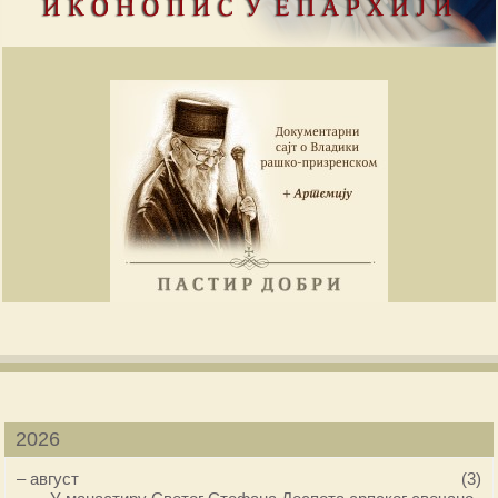
2026
–
август
(3)