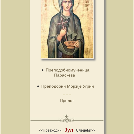
Преподобномученица
Параскева
Преподобни Мојсије Угрин
Пролог
Јул
<<Претходни
Следећи>>