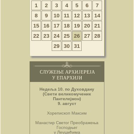
1
2
3
4
5
6
7
8
9
10
11
12
13
14
15
16
17
18
19
20
21
22
23
24
25
26
27
28
29
30
31
Недеља 10. по Духовдану
(Свети великомученик
Пантелејмон)
9. август
Хорепископ Максим
Манастир Светог Преображења
Господњег
у Леушићима