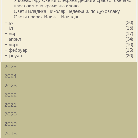
У манастиру Светог Стефана Деспота српског свечано
прослављена храмовна слава
Свети Владика Николај: Недеља 9. по Духовдану
Свети пророк Илија – Илиндан
+
јул
(20)
+
јун
(15)
+
мај
(17)
+
април
(34)
+
март
(10)
+
фебруар
(15)
+
јануар
(30)
2025
2024
2023
2022
2021
2020
2019
2018