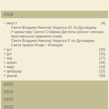
2026
–
август
(4)
Свети Владика Николај: Недеља 10. по Духовдану
У манастиру Светог Стефана Деспота српског свечано
прослављена храмовна слава
Свети Владика Николај: Недеља 9. по Духовдану
Свети пророк Илија – Илиндан
+
јул
(20)
+
јун
(15)
+
мај
(17)
+
април
(34)
+
март
(10)
+
фебруар
(15)
+
јануар
(30)
2025
2024
2023
2022