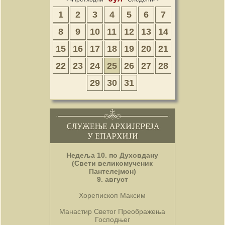
1
2
3
4
5
6
7
8
9
10
11
12
13
14
15
16
17
18
19
20
21
22
23
24
25
26
27
28
29
30
31
Недеља 10. по Духовдану
(Свети великомученик
Пантелејмон)
9. август
Хорепископ Максим
Манастир Светог Преображења
Господњег