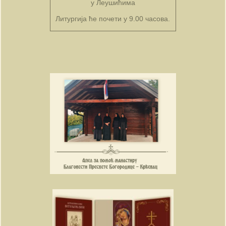
у Леушићима
Литургија ће почети у 9.00 часова.