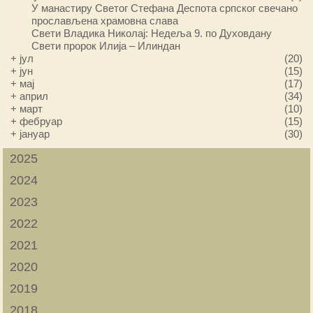
У манастиру Светог Стефана Деспота српског свечано
прослављена храмовна слава
Свети Владика Николај: Недеља 9. по Духовдану
Свети пророк Илија – Илиндан
+
јул
(20)
+
јун
(15)
+
мај
(17)
+
април
(34)
+
март
(10)
+
фебруар
(15)
+
јануар
(30)
2025
2024
2023
2022
2021
2020
2019
2018