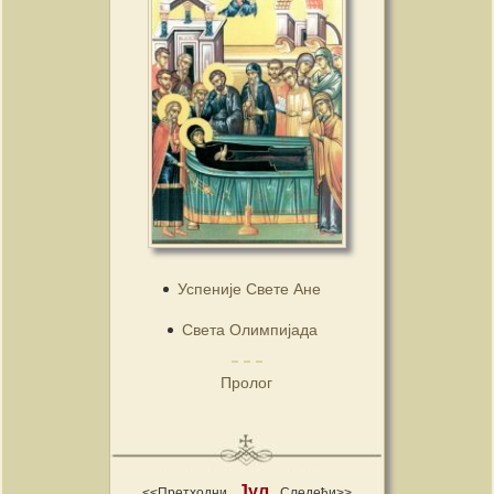
Успеније Свете Ане
Света Олимпијада
Пролог
Јул
<<Претходни
Следећи>>