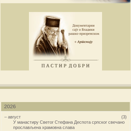
2026
–
август
(3)
У манастиру Светог Стефана Деспота српског свечано
прослављена храмовна слава