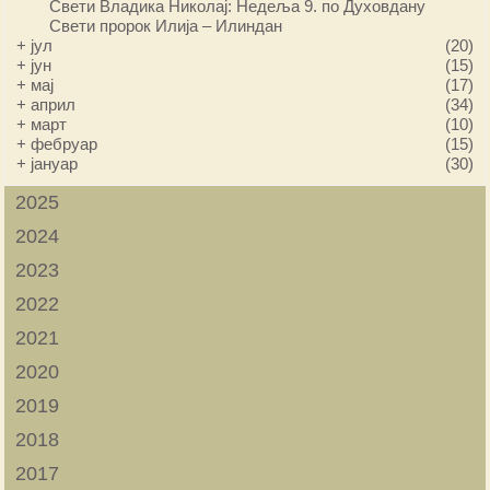
Свети Владика Николај: Недеља 9. по Духовдану
Свети пророк Илија – Илиндан
+
јул
(20)
+
јун
(15)
+
мај
(17)
+
април
(34)
+
март
(10)
+
фебруар
(15)
+
јануар
(30)
2025
2024
2023
2022
2021
2020
2019
2018
2017