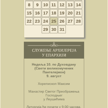
8
9
10
11
12
13
14
15
16
17
18
19
20
21
22
23
24
25
26
27
28
29
30
31
Недеља 10. по Духовдану
(Свети великомученик
Пантелејмон)
9. август
Хорепископ Максим
Манастир Светог Преображења
Господњег
у Леушићима
Литургија ће почети у 9.00 часова.