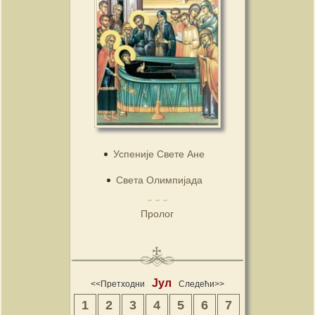
Успеније Свете Ане
Света Олимпијада
Пролог
Јул
<<Претходни
Следећи>>
1
2
3
4
5
6
7