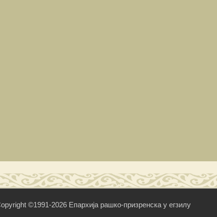
opyright ©1991-2026 Епархија рашко-призренска у егзилу