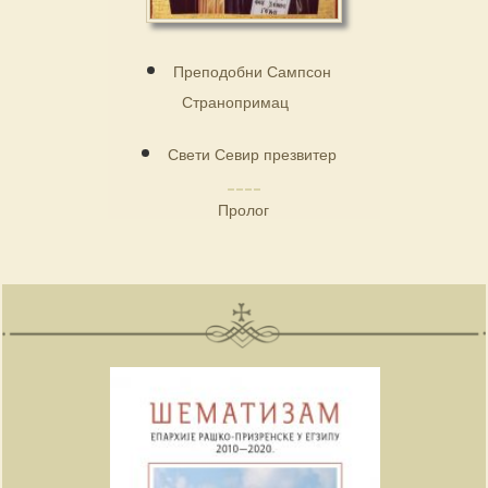
Преподобни Сампсон
Странопримац
Свети Севир презвитер
Пролог