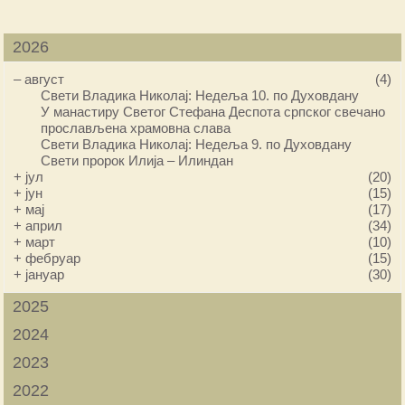
2026
–
август
(4)
Свети Владика Николај: Недеља 10. по Духовдану
У манастиру Светог Стефана Деспота српског свечано
прослављена храмовна слава
Свети Владика Николај: Недеља 9. по Духовдану
Свети пророк Илија – Илиндан
+
јул
(20)
+
јун
(15)
+
мај
(17)
+
април
(34)
+
март
(10)
+
фебруар
(15)
+
јануар
(30)
2025
2024
2023
2022