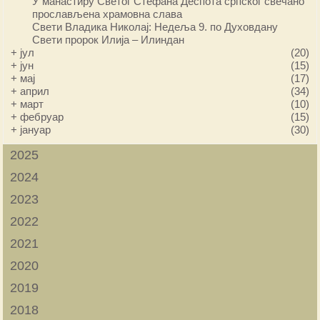
У манастиру Светог Стефана Деспота српског свечано
прослављена храмовна слава
Свети Владика Николај: Недеља 9. по Духовдану
Свети пророк Илија – Илиндан
+
јул
(20)
+
јун
(15)
+
мај
(17)
+
април
(34)
+
март
(10)
+
фебруар
(15)
+
јануар
(30)
2025
2024
2023
2022
2021
2020
2019
2018