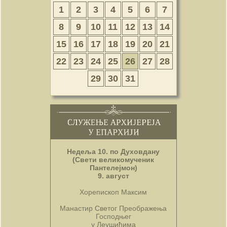
1
2
3
4
5
6
7
8
9
10
11
12
13
14
15
16
17
18
19
20
21
22
23
24
25
26
27
28
29
30
31
Недеља 10. по Духовдану
(Свети великомученик
Пантелејмон)
9. август
Хорепископ Максим
Манастир Светог Преображења
Господњег
у Леушићима