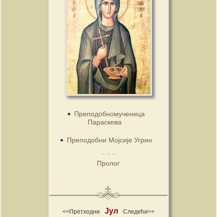
Преподобномученица
Параскева
Преподобни Мојсије Угрин
Пролог
Јул
<<Претходни
Следећи>>