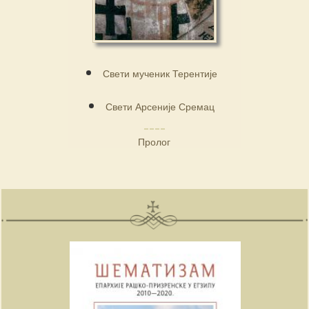
Свети мученик Терентије
Свети Арсеније Сремац
Пролог