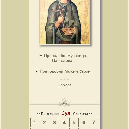
Преподобномученица
Параскева
Преподобни Мојсије Угрин
Пролог
Јул
<<Претходни
Следећи>>
1
2
3
4
5
6
7