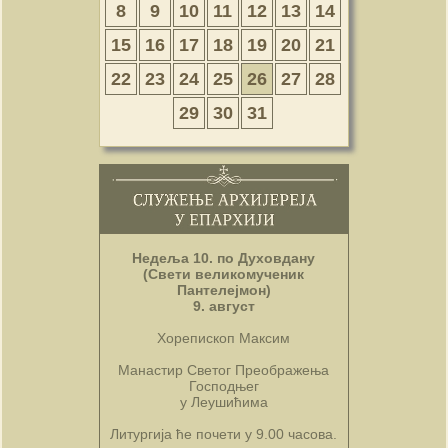
8
9
10
11
12
13
14
15
16
17
18
19
20
21
22
23
24
25
26
27
28
29
30
31
Недеља 10. по Духовдану
(Свети великомученик
Пантелејмон)
9. август
Хорепископ Максим
Манастир Светог Преображења
Господњег
у Леушићима
Литургија ће почети у 9.00 часова.