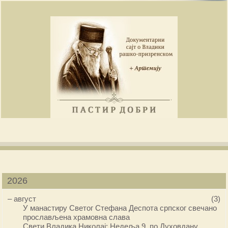
2026
–
август
(3)
У манастиру Светог Стефана Деспота српског свечано
прослављена храмовна слава
Свети Владика Николај: Недеља 9. по Духовдану