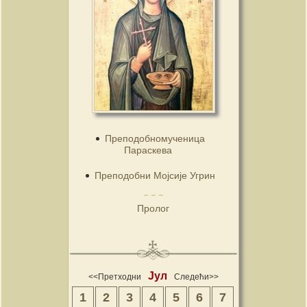
Преподобномученица
Параскева
Преподобни Мојсије Угрин
Пролог
Јул
<<Претходни
Следећи>>
1
2
3
4
5
6
7