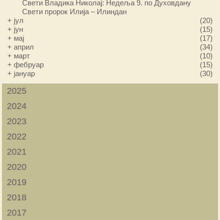
Свети Владика Николај: Недеља 9. по Духовдану
Свети пророк Илија – Илиндан
+
јул
(20)
+
јун
(15)
+
мај
(17)
+
април
(34)
+
март
(10)
+
фебруар
(15)
+
јануар
(30)
2025
2024
2023
2022
2021
2020
2019
2018
2017