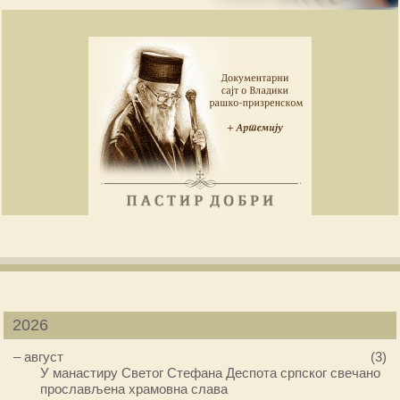
2026
–
август
(3)
У манастиру Светог Стефана Деспота српског свечано
прослављена храмовна слава