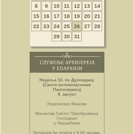
8
9
10
11
12
13
14
15
16
17
18
19
20
21
22
23
24
25
26
27
28
29
30
31
Недеља 10. по Духовдану
(Свети великомученик
Пантелејмон)
9. август
Хорепископ Максим
Манастир Светог Преображења
Господњег
у Леушићима
Литургија ће почети у 9.00 часова.