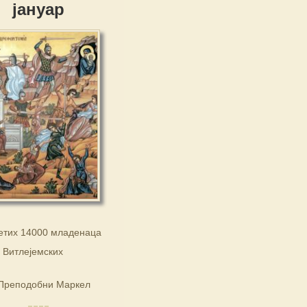
јануар
етих 14000 младенаца
Витлејемских
Преподобни Маркел