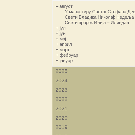
–
август
У манастиру Светог Стефана Дес
Свети Владика Николај: Недеља 
Свети пророк Илија – Илиндан
+
јул
+
јун
+
мај
+
април
+
март
+
фебруар
+
јануар
2025
2024
2023
2022
2021
2020
2019