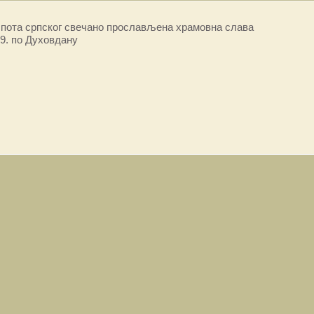
пота српског свечано прослављена храмовна слава
9. по Духовдану