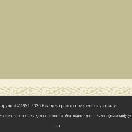
opyright ©1991-2026 Епархија рашко-призренска у егзилу
свих текстова или делова текстова, без надокнаде, на било којем медију, уз 
+++