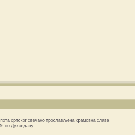
пота српског свечано прослављена храмовна слава
9. по Духовдану