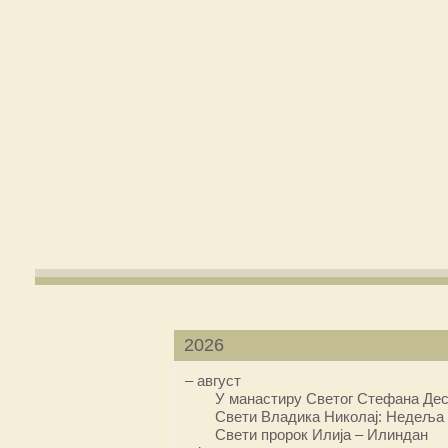
2026
–
август
У манастиру Светог Стефана Дес
Свети Владика Николај: Недеља 
Свети пророк Илија – Илиндан