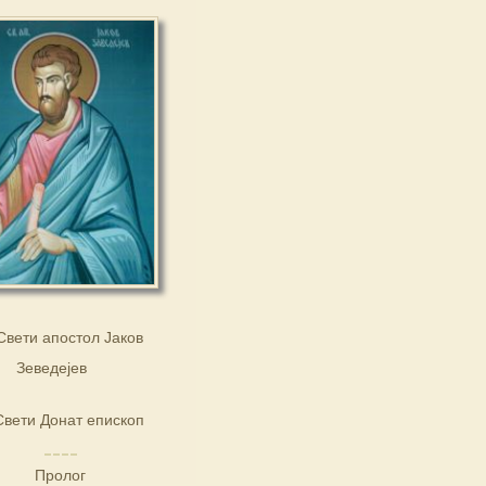
Свети апостол Јаков
Зеведејев
Свети Донат епископ
Пролог