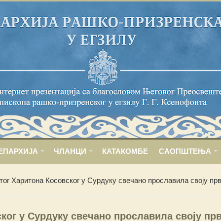
ЕПАРХИЈА
ЧЛАНЦИ
КАТАКОМБЕ
САОПШТЕЊА
ог Харитона Косовског у Сурдуку свечано прославила своју пр
ког у Сурдуку свечано прославила своју пр