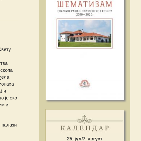
вету
ства
ископа
ђела
монаха
) и
о је око
им и
е налази
25. јул/7. август