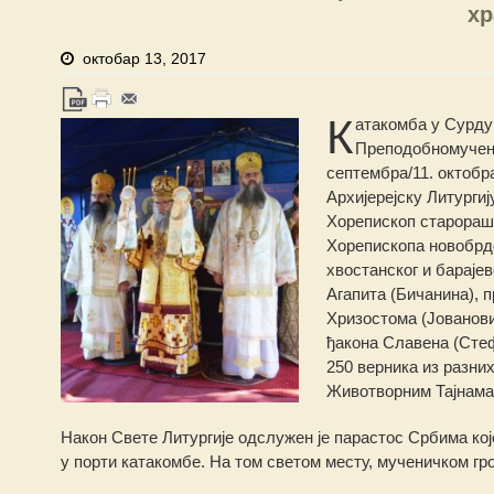
хр
октобар 13, 2017
К
атакомба у Сурдук
Преподобномучени
септембра/11. октобр
Архијерејску Литурги
Хорепископ старорашк
Хорепископа новобрдс
хвостанског и бараје
Агапита (Бичанина), 
Хризостома (Јованови
ђакона Славена (Стеф
250 верника из разни
Животворним Тајнама
Након Свете Литургије одслужен је парастос Србима кој
у порти катакомбе. На том светом месту, мученичком гро