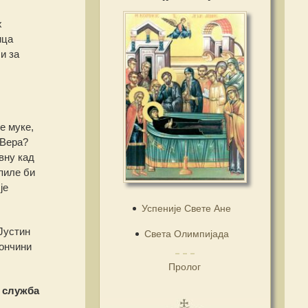
х
ица
и за
е муке,
 Вера?
вну кад
пиле би
је
Успеније Свете Ане
Јустин
Света Олимпијада
кончини
Пролог
 служба