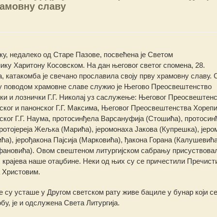
амовну славу
у, недалеко од Старе Пазове, посвећена је Светом
ку Харитону Косовском. На дан његовог светог спомена, 28.
а, катакомба је свечано прославила своју прву храмовну славу.
С
ју поводом храмовне славе служио је Његово Преосвештенство
и и лознички Г.Г. Николај уз саслужење: Његовог Преосвештен
ког и панонског Г.Г. Максима, Његовог Преосвештенства Хореп
вског Г.Г. Наума, протосинђела Варсануфија (Стошића), протосин
протојереја Жељка (Марића), јеромонаха Јакова (Купрешка), јеро
ћа), јерођакона Пајсија (Марковића), ђакона Горана (Калушевића
ановића). Овом свештеном литургијском сабрању присуствовал
х крајева наше отаџбине. Неки од њих су се причестили Пречист
 Христовим.
е су усташе у Другом светском рату живе бациле у бунар који с
бу, је и одслужена Света Литургија.