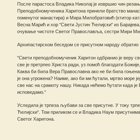
После парастоса Владика Николај је извршио чин резања
Преподобномученика Харитона принели братство манасти
поменутог манастира) и Мира Милобратовић (ктитор ката
Весна Марић и хор “Свети Јустин Ћелијски“ из Барајева.
очување чистоте Светог Православља, сестри Мири Мил
Архипастирском беседом се присутном народу обратио 
“Свети преподобномученик Харитон одбранио је веру свој
све је претрпео Христа ради, уз помоћ благодати Божије
Каква би била Вера Православна ако не би била гоњена
је она угрожена? Наиме, ако би ми ћутали, мртво море 
све нас на срамоту нашу. Никада нећемо ћутати када је 
исповедамо.“
Уследила је трпеза љубави за све присутне. У току трп
Ћелијски“. Том приликом се и Владика Наум присутнима
Светог Харитона.