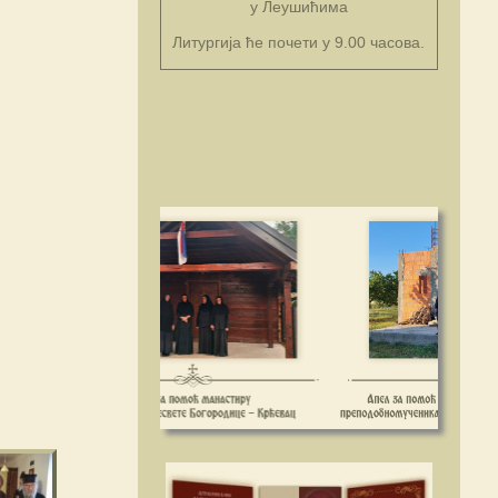
Манастир Светог Преображења
Господњег
у Леушићима
Литургија ће почети у 9.00 часова.