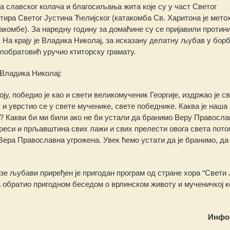
 славског колача и благосиљања жита које су у част Светог
ра Светог Јустина Ћелијског (катакомба Св. Харитона је мето
комбе). За наредну годину за домаћине су се пријавили протин
 На крају је Владика Николај, за исказану делатну љубав у борб
обратовић уручио ктиторску грамату.
Владика Николај:
у, победио је као и свети великомученик Георгије, издржао је св
, и уврстио се у свете мученике, свете победнике. Каква је наша
? Какви би ми били ако не би устали да бранимо Веру Правосла
јереси и прљавштина свих лажи и свих прелести овога света пото
Вера Православна угрожена. Увек ћемо устати да је бранимо, да 
езе љубави приређен је пригодан програм од стране хора “Свети 
 обратио пригодном беседом о врлинском животу и мученичкој 
Инфо