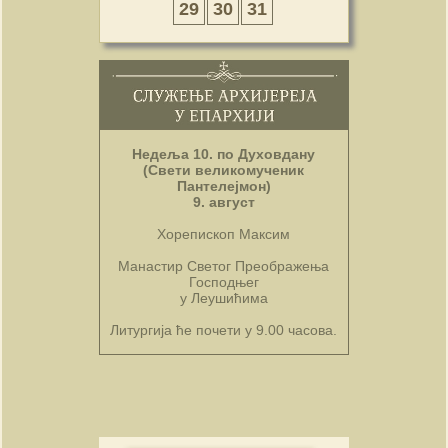
29
30
31
Недеља 10. по Духовдану
(Свети великомученик
Пантелејмон)
9. август
Хорепископ Максим
Манастир Светог Преображења
Господњег
у Леушићима
Литургија ће почети у 9.00 часова.