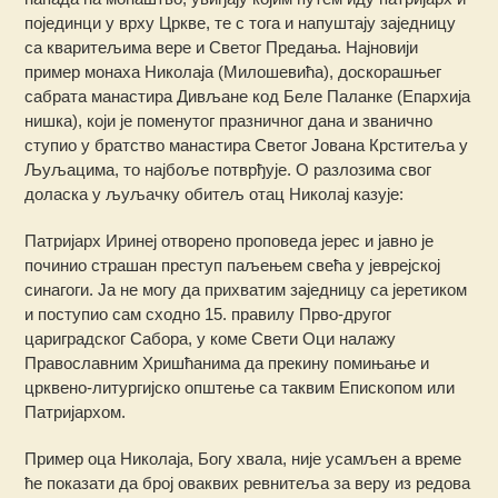
појединци у врху Цркве, те с тога и напуштају заједницу
са кваритељима вере и Светог Предања. Најновији
пример монаха Николаја (Милошевића), доскорашњег
сабрата манастира Дивљане код Беле Паланке (Епархија
нишка), који је поменутог празничног дана и званично
ступио у братство манастира Светог Јована Крститеља у
Љуљацима, то најбоље потврђује. О разлозима свог
доласка у љуљачку обитељ отац Николај казује:
Патријарх Иринеј отворено проповеда јерес и јавно је
починио страшан преступ паљењем свећа у јеврејској
синагоги. Ја не могу да прихватим заједницу са јеретиком
и поступио сам сходно 15. правилу Прво-другог
цариградског Сабора, у коме Свети Оци налажу
Православним Хришћанима да прекину помињање и
црквено-литургијско општење са таквим Епископом или
Патријархом.
Пример оца Николаја, Богу хвала, није усамљен а време
ће показати да број оваквих ревнитеља за веру из редова