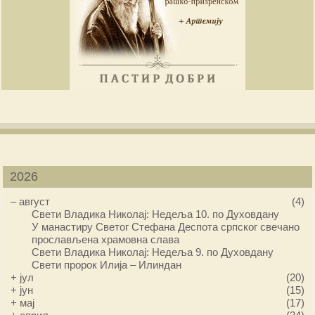
2026
–
август
(4)
Свети Владика Николај: Недеља 10. по Духовдану
У манастиру Светог Стефана Деспота српског свечано
прослављена храмовна слава
Свети Владика Николај: Недеља 9. по Духовдану
Свети пророк Илија – Илиндан
+
јул
(20)
+
јун
(15)
+
мај
(17)