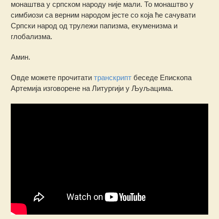
монаштва у српском народу није мали. То монаштво у
симбиози са верним народом јесте со која ће сачувати
Српски народ од трулежи папизма, екуменизма и
глобализма.
Амин.
Овде можете прочитати
транскрипт
беседе Епископа
Артемија изговорене на Литургији у Љуљацима.