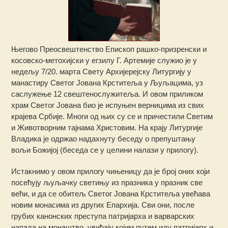
Његово Преосвештенство Епископ рашко-призренски и
косовско-метохијски у егзилу Г. Артемије служио је у
недељу 7/20. марта Свету Архијерејску Литургију у
манастиру Светог Јована Крститеља у Љуљацима, уз
саслужење 12 свештенослужитеља. И овом приликом
храм Светог Јована био је испуњен верницима из свих
крајева Србије. Многи од њих су се и причестили Светим
и Животворним тајнама Христовим. На крају Литургије
Владика је одржао надахнуту беседу о препуштању
вољи Божијој (беседа се у целини налази у прилогу).
Истакнимо у овом прилогу чињеницу да је број оних који
посећују љуљачку светињу из празника у празник све
већи, и да се обитељ Светог Јована Крститеља увећава
новим монасима из других Епархија. Сви они, после
грубих канонских преступа патријарха и варварских
напада на монаштво, увиђају којим путем иду патријарх и