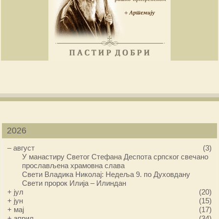
2026
–
август
(3)
У манастиру Светог Стефана Деспота српског свечано
прослављена храмовна слава
Свети Владика Николај: Недеља 9. по Духовдану
Свети пророк Илија – Илиндан
+
јул
(20)
+
јун
(15)
+
мај
(17)
+
април
(34)