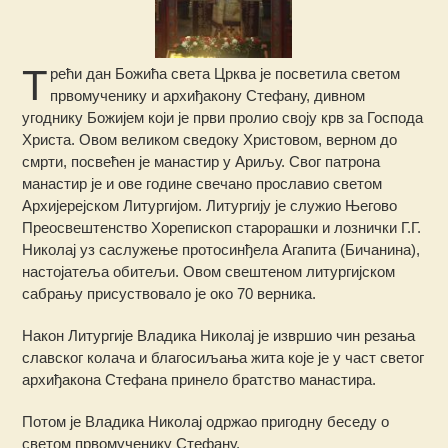
Т
рећи дан Божића света Црква је посветила светом
првомученику и архиђакону Стефану, дивном
угоднику Божијем који је први пролио своју крв за Господа
Христа. Овом великом сведоку Христовом, верном до
смрти, посвећен је манастир у Ариљу. Свог патрона
манастир је и ове године свечано прославио светом
Архијерејском Литургијом. Литургију је служио Његово
Преосвештенство Хорепископ старорашки и лознички Г.Г.
Николај уз саслужење протосинђела Агапита (Бичанина),
настојатеља обитељи. Овом свештеном литургијском
сабрању присуствовало је око 70 верника.
Након Литургије Владика Николај је извршио чин резања
славског колача и благосиљања жита које је у част светог
архиђакона Стефана принело братство манастира.
Потом је Владика Николај одржао пригодну беседу о
светом првомученику Стефану.