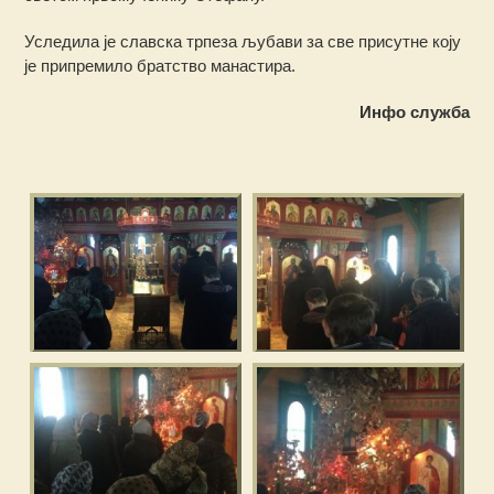
Уследила је славска трпеза љубави за све присутне коју
је припремило братство манастира.
Инфо служба