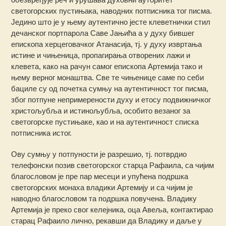
светогорских пустињака, наводних потписника тог писма.
Једино што је у њему аутентично јесте клеветнички стил
дечанског портпарола Саве Јањића а у духу бившег
епископа херцеговачког Атанасија, тј. у духу извртања
истине и чињеница, пропагирања отворених лажи и
клевета, како на рачун самог епископа Артемија тако и
њему верног монаштва. Све те чињенице саме по себи
бациле су од почетка сумњу на аутентичност тог писма,
због потпуне непримерености духу и етосу подвижничког
христољубља и истинољубља, особито везаног за
светогорске пустињаке, као и на аутентичност списка
потписника истог.
Ову сумњу у потпуности је разрешио, тј. потврдио
телефонски позив светогoрског старца Рафаила, са чијим
благословом је пре пар месеци и упућена подршка
светогорских монаха владики Артемију и са чијим је
наводно благословом та подршка повучена. Владику
Артемија је преко свог келејника, оца Авеља, контактирао
старац Рафаило лично, рекавши да Владику и даље у