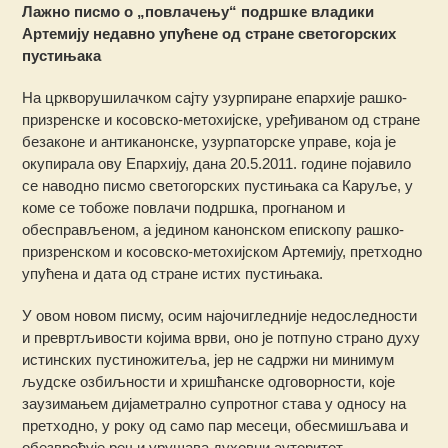
Лажно писмо о „повлачењу“ подршке владики
Артемију недавно упућене од стране светогорских
пустињака
На цркворушилачком сајту узурпиране епархије рашко-
призренске и косовско-метохијске, уређиваном од стране
безаконе и антиканонске, узурпаторске управе, која је
окупирала ову Епархију, дана 20.5.2011. године појавило
се наводно писмо светогорских пустињака са Каруље, у
коме се тобоже повлачи подршка, прогнаном и
обесправљеном, а једином канонском епископу рашко-
призренском и косовско-метохијском Артемију, претходно
упућена и дата од стране истих пустињака.
У овом новом писму, осим најочигледније недоследности
и превртљивости којима врви, оно је потпуно страно духу
истинских пустиножитеља, јер не садржи ни минимум
људске озбиљности и хришћанске одговорности, које
заузимањем дијаметрално супротног става у односу на
претходно, у року од само пар месеци, обесмишљава и
обезвређује реч и урушава духовни ауторитет