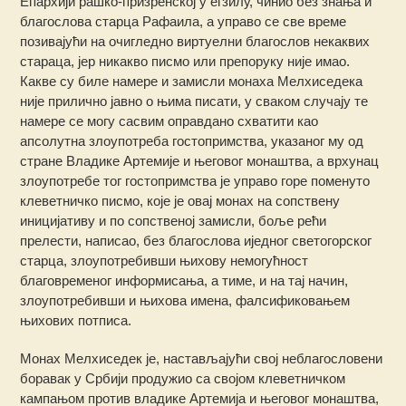
Епархији рашко-призренској у егзилу, чинио без знања и
благослова старца Рафаила, а управо се све време
позивајући на очигледно виртуелни благослов некаквих
стараца, јер никакво писмо или препоруку није имао.
Какве су биле намере и замисли монаха Мелхиседека
није прилично јавно о њима писати, у сваком случају те
намере се могу сасвим оправдано схватити као
апсолутна злоупотреба гостопримства, указаног му од
стране Владике Артемије и његовог монаштва, а врхунац
злоупотребе тог гостопримства је управо горе поменуто
клеветничко писмо, које је овај монах на сопствену
иницијативу и по сопственој замисли, боље рећи
прелести, написао, без благослова иједног светогорског
старца, злоупотребивши њихову немогућност
благовременог информисања, а тиме, и на тај начин,
злоупотребивши и њихова имена, фалсификовањем
њихових потписа.
Монах Мелхиседек је, настављајући свој неблагословени
боравак у Србији продужио са својом клеветничком
кампањом против владике Артемија и његовог монаштва,