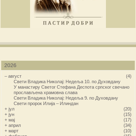
2026
–
август
(4)
Свети Владика Николај: Недеља 10. по Духовдану
У манастиру Светог Стефана Деспота српског свечано
прослављена храмовна слава
Свети Владика Николај: Недеља 9. по Духовдану
Свети пророк Илија – Илиндан
+
јул
(20)
+
јун
(15)
+
мај
(17)
+
април
(34)
+
март
(10)