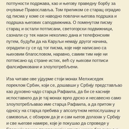
потпуности подржава, као и његову праведну борбу за
очување Православља. Том приликом се старац оградио
од писма у коме се наводно повлачи његова подршка и
подршка његових саподвижника. О поменутом писму
старац и остали потписани, светогорски подвижници,
сазнали су тек након неколико дана и телефонским
путем, будући да на Каруљи немају другог начина,
оградили су се од тог писма, које није написано са
њиховим благословом, наравно, самим тим није ни
потписано од стране истих, већ су њихови потписи
фалсификовани и злоупотребљени.
Иза читаве ове ујдурме стоји монах Мелхиседек
пореклом Србин, који се, дошавши у Србију представљао
као духовно чадо старца Рафаила, да би се касније
испоставило да је тај монах врло дрско и несавесно само
злоупотребљавао име старца Рафаила, а да притом у
односу на старца пребива у апсолутном непослушању и
самовољи, с обзиром да је и сам његов долазак у Србију
и све његове намере, које је покушао да спроведе у