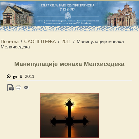
Почетна
/
САОПШТЕЊА
/
2011
/
Манипулације монаха
Мелхиседека
Манипулације монаха Мелхиседека
јун 9, 2011