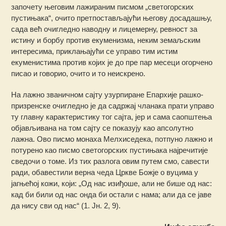
започету његовим лажираним писмом „светогорских
пустињака“, очито претпостављајући његову досадашњу,
сада већ очигледно наводну и лицемерну, ревност за
истину и борбу против екуменизма, неким земаљским
интересима, приклањајући се управо тим истим
екуменистима против којих је до пре пар месеци огорчено
писао и говорио, очито и то неискрено.
На лажно званичном сајту узурпиране Епархије рашко-
призренске очигледно је да садржај чланака прати управо
ту главну карактеристику тог сајта, јер и сама саопштења
објављивана на том сајту се показују као апсолутно
лажна. Ово писмо монаха Мелхиседека, потпуно лажно и
потурено као писмо светогорских пустињака најречитије
сведочи о томе. Из тих разлога овим путем смо, савести
ради, обавестили верна чеда Цркве Божје о вуцима у
јагњећој кожи, који: „Од нас изиђоше, али не бише од нас:
кад би били од нас онда би остали с нама; али да се јаве
да нису сви од нас“ (1. Јн. 2, 9).