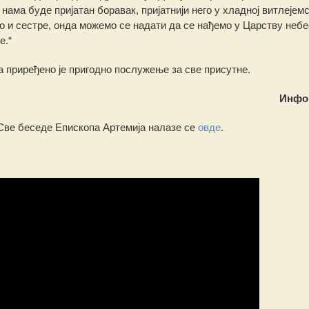
 нама буде пријатан боравак, пријатнији него у хладној витлејемс
ћо и сестре, онда можемо се надати да се нађемо у Царству небе
е.“
 приређено је пригодно послужење за све присутне.
Инфо
 Све беседе Епископа Артемија налазе се
овде
.