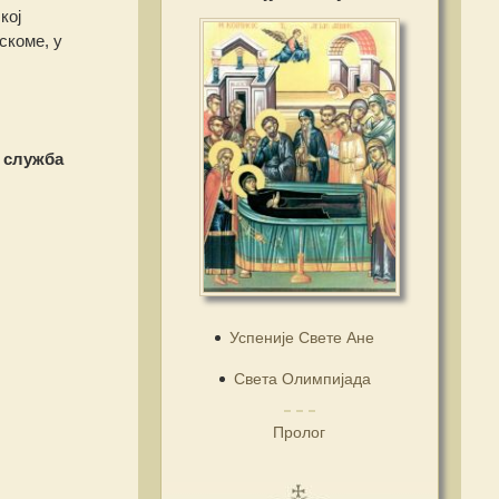
кој
скоме, у
 служба
Успеније Свете Ане
Света Олимпијада
Пролог