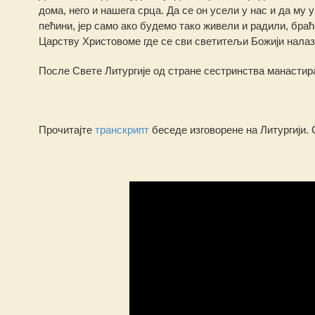
дома, него и нашега срца. Да се он усели у нас и да му у
пећини, јер само ако будемо тако живели и радили, бра
Царству Христовоме где се сви светитељи Божији налаз
После Свете Литургије од стране сестринства манастира
Прочитајте
транскрипт
беседе изговорене на Литургији.