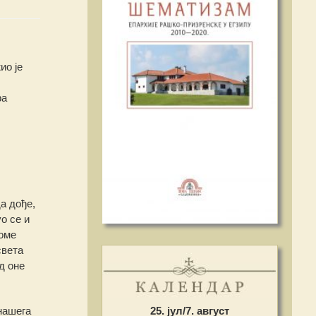
ио је
ра
а дође,
о се и
коме
света
д оне
нашега
25. јул/7. август