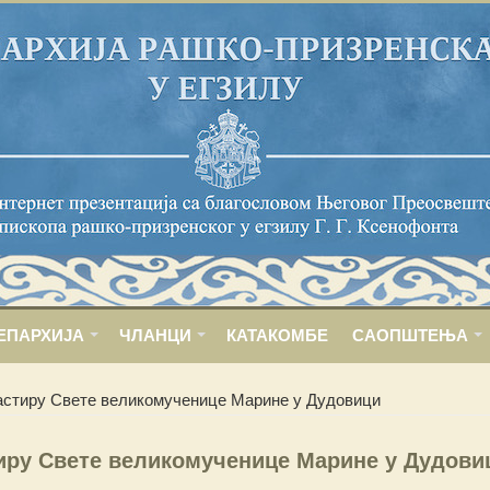
ЕПАРХИЈА
ЧЛАНЦИ
КАТАКОМБЕ
САОПШТЕЊА
астиру Свете великомученице Марине у Дудовици
иру Свете великомученице Марине у Дудови