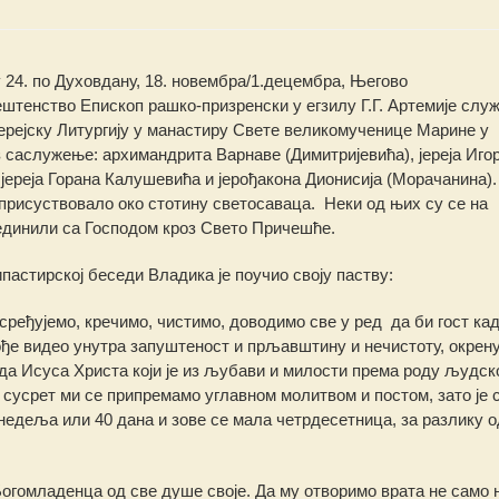
24. по Духовдану, 18. новембра/1.децембра, Његово
штенство Епископ рашко-призренски у егзилу Г.Г. Артемије служ
ерејску Литургију у манастиру Свете великомученице Марине у
з саслужење: архимандрита Варнаве
(Димитријевића), јереја Иго
 јереја Горана Калушевића и јерођакона Дионисија (Морачанина).
е присуствовало око стотину светосаваца. Неки од њих су се на
јединили са Господом кроз Свето Причешће.
ипастирској беседи Владика је поучио своју паству:
 сређујемо, кречимо, чистимо, доводимо све у ред да би гост кад
ође видео унутра запуштеност и прљавштину и нечистоту, окрену
пода Исуса Христа који је из љубави и милости према роду људс
 сусрет ми се припремамо углавном молитвом и постом, зато је 
недеља или 40 дана и зове се мала четрдесетница, за разлику о
Богомладенца од све душе своје. Да му отворимо врата не само 