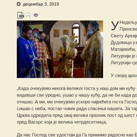
децембар 3, 2019
У
Недељу 
Преосве
Свету Архиј
Дудовици у
Матијевића,
Литургији ј
Литургији с
У својој арх
„Када очекујемо некога великог госта у наш дом ми кућу
видевши све уредно, ушао у нашу кућу, да не би када д
отишао. А ми, ми очекујемо ускоро највећега госта Гос
сишао с неба, постао човек ради спасења нашега. За тај
Црква одредила пред овај велики празник пост од шест 
пред Васкрс која је велика четрдесетница.
Да нас Господ све удостоји да Га примимо радосно као 