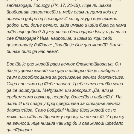
заблагодари Господу (Лк. 17, 21-19). Није ли таква
пропорција захвалности и међу свим људима који су
примили добро од Господа? И ко од људи није примио
добро, или, боље речено, шта имамо и шта бива са нама
што није добро? А јесу ли сви благодарни Богу и да ли за
све благодаре? Има, напротив, и таквих који себи
дозвољавају питање: „Зашто је Бог дао живот? Боље
би нам било да нас нема“.
Бог ти је дао живот ради вечног блаженствовања. Он
ти је уделио живот као дар и штедро те је снабдео и
свим способностима за достизање вечног блаженства.
Сада све само од тебе зависи. Треба само нешто мало
да се потрудиш. Међутим, ти говориш: „Да, али ја
срећем само горчину, несрећу, болести и напасти“. Па
шта! И то спада у број средстава за стицање вечног
блаженства. Само потрпи! Читав твој живот се не
може назвати ни треном у односу на вечност. У односу
на вечност није ништа чак кад би и сав живот требало
да страдаш.