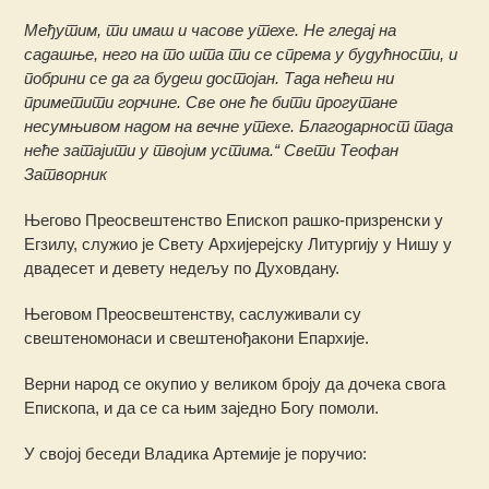
Међутим, ти имаш и часове утехе. Не гледај на
садашње, него на то шта ти се спрема у будућности, и
побрини се да га будеш достојан. Тада нећеш ни
приметити горчине. Све оне ће бити прогутане
несумњивом надом на вечне утехе. Благодарност тада
неће затајити у твојим устима.“ Свети Теофан
Затворник
Његово Преосвештенство Епископ рашко-призренски у
Егзилу, служио је Свету Архијерејску Литургију у Нишу у
двадесет и девету недељу по Духовдану.
Његовом Преосвештенству, саслуживали су
свештеномонаси и свештенођакони Епархије.
Верни народ се окупио у великом броју да дочека свога
Епископа, и да се са њим заједно Богу помоли.
У својој беседи Владика Артемије је поручио: