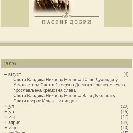
2026
–
август
(4)
Свети Владика Николај: Недеља 10. по Духовдану
У манастиру Светог Стефана Деспота српског свечано
прослављена храмовна слава
Свети Владика Николај: Недеља 9. по Духовдану
Свети пророк Илија – Илиндан
+
јул
(20)
+
јун
(15)
+
мај
(17)
+
април
(34)
+
март
(10)
+
фебруар
(15)