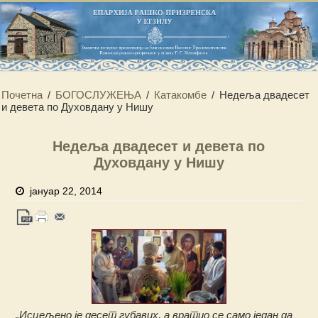
Почетна
/
БОГОСЛУЖЕЊА
/
Катакомбе
/
Недеља двадесет
и девета по Духовдану у Нишу
Недеља двадесет и девета по
Духовдану у Нишу
јануар 22, 2014
„Исцељено је десет губавих, а вратио се само један да