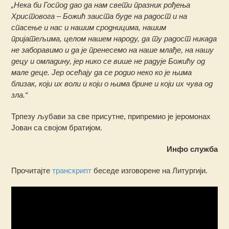
„Нека би Господ дао да нам свети празник рођења
Христовога – Божић заиста буде на радост и на
спасење и нас и нашим сродницима, нашим
пријатељима, целом нашем народу, да ту радост никада
не заборавимо и да је пренесемо на наше млађе, на нашу
децу и омладину, јер нико се више не радује Божићу од
мале деце. Јер осећају да се родио неко ко је њима
близак, који их воли и који о њима брине и који их чува од
зла.“
Трпезу љубави за све присутне, припремио је јеромонах
Јован са својом братијом.
Инфо служба
Прочитајте
транскрипт
беседе изговорене на Литургији.