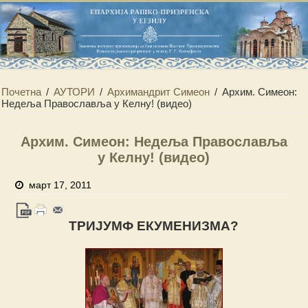
Почетна
/
АУТОРИ
/
Архимандрит Симеон
/
Архим. Симеон:
Недеља Православља у Келну! (видео)
Архим. Симеон: Недеља Православља
у Келну! (видео)
март 17, 2011
TРИЈУМФ ЕКУМЕНИЗМА?