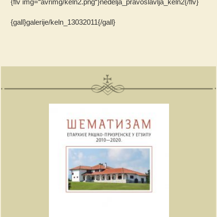
{flv img=“avrimg/keln2.png“}nedelja_pravoslavlja_keln2{/flv}
{gall}galerije/keln_13032011{/gall}