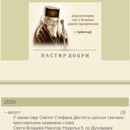
2026
–
август
(3)
У манастиру Светог Стефана Деспота српског свечано
прослављена храмовна слава
Свети Владика Николај: Недеља 9. по Духовдану