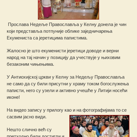
Прослава Недеље Православља у Келну донела је чин
који представља потпуније облике заједничарења
Екумениста са јеретицима папистима.
Жалосно је што екуменисти јеретици доводе и верни
народ на тај начин у позицију да учествује у њиховим
безаконим чињењима.
У Антиохијској цркви у Келну за Недељу Православља
не само да су били присутни у храму током богослужења
паписти, него су узели и активно учешће у Литији носећи
иконе!
На видео запису у прилогу као и на фотографијама то се
сасвим јасно види.
Нешто слично већ су
претходно били достигли и