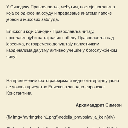
У Синодику Православља, међутим, постоје поглавља
која се односе на осуду и предавање анатеми папске
јереси и њихових заблуда.
Епископи који Синодик Православља читају,
прослављајући на тај начин победу Православља над
јересима, истовремено допуштају папистичким
кардиналима да узму активно учешће у богослужбеном
чину!
На приложеним фотографијама и видео материјалу јасно
се уочава присуство Епископа западно-европског
Константина.
Архимандрит Симеон
{flv img=“avrimg/keln1.png“}nedelja_pravoslavlja_keln{/flv}