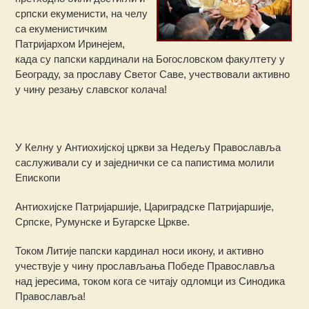
српски екуменисти, на челу
са екуменистичким
Патријархом Иринејем,
када су папски кардинали на Богословском факултету у
Београду, за прославу Светог Саве, учествовали активно
у чину резању славског колача!
У Келну у Антиохијској цркви за Недељу Православља
саслуживали су и заједнички се са папистима молили
Епископи
Антиохијске Патријаршије, Цариградске Патријаршије,
Српске, Румунске и Бугарске Цркве.
Током Литије папски кардинал носи икону, и активно
учествује у чину прослављања Победе Православља
над јересима, током кога се читају одломци из Синодика
Православља!