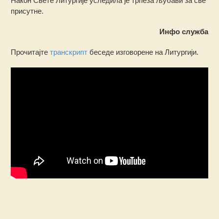
Након Свете Литургије уследила је трпеза љубави за све
присутне.
Инфо служба
Прочитајте
транскрипт
беседе изговорене на Литургији.