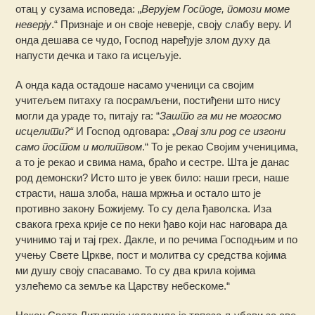
отац у сузама исповеда: „
Верујем Господе, помози моме
неверју
.“ Признаје и он своје неверје, своју слабу веру. И
онда дешава се чудо, Господ наређује злом духу да
напусти дечка и тако га исцељује.
А онда када остадоше насамо ученици са својим
учитељем питаху га посрамљени, постиђени што нису
могли да ураде то, питају га: “
Зашто га ми не могосмо
исцелити?“
И Господ одговара: „
Овај зли род се изгони
само постом и молитвом
.“ То је рекао Својим ученицима,
а то је рекао и свима нама, браћо и сестре. Шта је данас
род демонски? Исто што је увек било: наши греси, наше
страсти, наша злоба, наша мржња и остало што је
противно закону Божијему. То су дела ђаволска. Иза
свакога греха крије се по неки ђаво који нас наговара да
учинимо тај и тај грех. Дакле, и по речима Господњим и по
учењу Свете Цркве, пост и молитва су средства којима
ми душу своју спасавамо. То су два крила којима
узлећемо са земље ка Царству небескоме.“