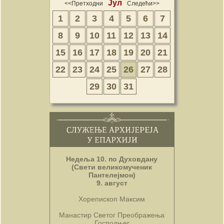
Јул
<<Претходни
Следећи>>
1
2
3
4
5
6
7
8
9
10
11
12
13
14
15
16
17
18
19
20
21
22
23
24
25
26
27
28
29
30
31
Недеља 10. по Духовдану
(Свети великомученик
Пантелејмон)
9. август
Хорепископ Максим
Манастир Светог Преображења
Господњег