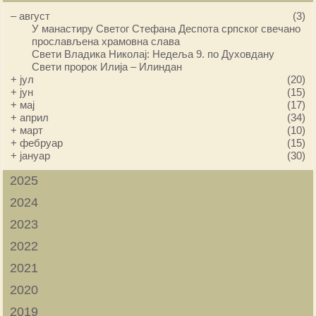
–
август
(3)
У манастиру Светог Стефана Деспота српског свечано
прослављена храмовна слава
Свети Владика Николај: Недеља 9. по Духовдану
Свети пророк Илија – Илиндан
+
јул
(20)
+
јун
(15)
+
мај
(17)
+
април
(34)
+
март
(10)
+
фебруар
(15)
+
јануар
(30)
2025
2024
2023
2022
2021
2020
2019