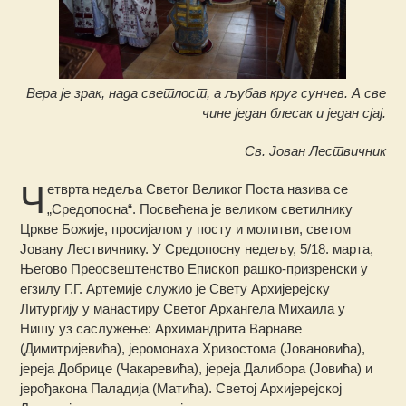
Вера је зрак, нада светлост, а љубав круг сунчев. А све
чине један блесак и један сјај.
Св. Јован Лествичник
Ч
етврта недеља Светог Великог Поста назива се
„Средопосна“. Посвећена је великом светилнику
Цркве Божије, просијалом у посту и молитви, светом
Јовану Лествичнику. У Средопосну недељу, 5/18. марта,
Његово Преосвештенство Епископ рашко-призренски у
егзилу Г.Г. Артемије служио је Свету Архијерејску
Литургију у манастиру Светог Архангела Михаила у
Нишу уз саслужење: Архимандрита Варнаве
(Димитријевића), јеромонаха Хризостома (Јовановића),
јереја Добрице (Чакаревића), јереја Далибора (Јовића) и
јерођакона Паладија (Матића). Светој Архијерејској