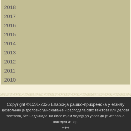
2018
2017
2016
2015
2014
2013
2012
2011
2010
Copyright ©1991-2026 Епархија рашко-призренска у егзилу
Дозвољено је дословно умножавање и расподела свих текстова или делова
текстова, без надокнаде, на било којем медију, уз услов да је исправно
наведен извор.
+++