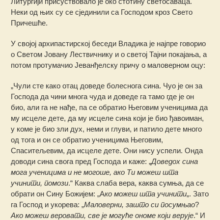
Литургији присуствовало је око стотину светосаваца.
Неки од њих су се сјединили са Господом кроз Свето
Причешће.
У својој архипастирској беседи Владика је најпре говорио
о Светом Јовану Лествичнику и о светој Тајни покајања, а
потом протумачио Јеванђелску причу о маловерном оцу:
„Чули сте како отац доведе болеснога сина. Чуо је он за
Господа да чини многа чуда и доведе га тамо где је он
био, али га не нађе, па се обратио Његовим ученицима да
му исцеле дете, да му исцеле сина који је био ђавоиман,
у коме је био зли дух, неми и глуви, и патило дете много
од тога и он се обратио ученицима Његовим,
Спаситељевим, да исцеле дете. Они нису успели. Онда
доводи сина свога пред Господа и каже: „
Доведох сина
мога ученицима и не могоше, ако Ти можеш шта
учинити, помози
.“ Каква слаба вера, каква сумња, да се
обрати он Сину Божијем: „А
ко можеш шта учинити
„. Зато
га Господ и укорева: „
Маловерни, зашто си посумњао
?
Ако можеш веровати, све је могуће ономе који верује
.“ И