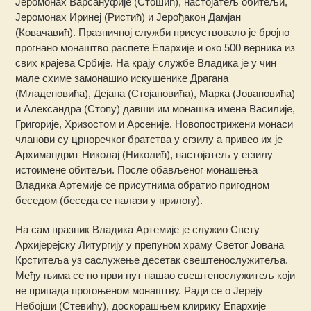
Јеромонах Варсануфије (Стошић), настојатељ обитељи,
Јеромонах Иринеј (Ристић) и Јерођакон Дамјан
(Ковачавић). Празничној служби присуствовало је бројно
прогнано монаштво распете Епархије и око 500 верника из
свих крајева Србије. На крају службе Владика је у чин
мале схиме замонашио искушенике Драгана
(Младеновића), Дејана (Стојановића), Марка (Јовановића)
и Александра (Стопу) давши им монашка имена Василије,
Григорије, Хризостом и Арсеније. Новопострижени монаси
чланови су црноречког братства у егзилу а привео их је
Архимандрит Николај (Николић), настојатељ у егзилу
истоимене обитељи. После обављеног монашења
Владика Артемије се присутнима обратио пригодном
беседом (беседа се налази у прилогу).
На сам празник Владика Артемије је служио Свету
Архијерејску Литургију у препуном храму Светог Јована
Крститеља уз саслужење десетак свештенослужитеља.
Међу њима се по први пут нашао свештенослужитељ који
не припада прогоњеном монаштву. Ради се о Јереју
Небојши (Стевићу), доскорашњем клирику Епархије