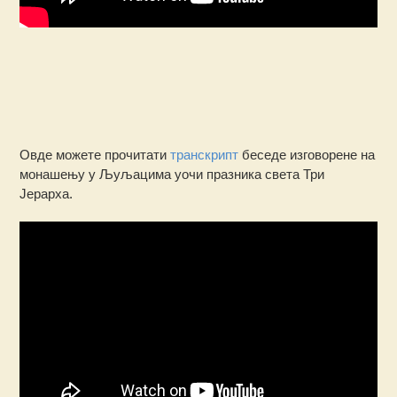
Овде можете прочитати
транскрипт
беседе изговорене на
монашењу у Љуљацима уочи празника света Три
Јерарха.