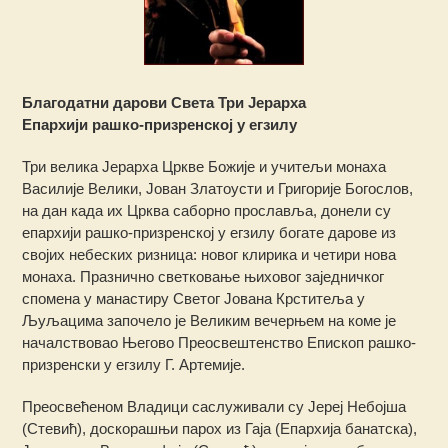
Благодатни дарови Света Три Јерарха
Епархији рашко-призренској у егзилу
Три велика Јерарха Цркве Божије и учитељи монаха
Василије Велики, Јован Златоусти и Григорије Богослов,
на дан када их Црква саборно прославља, донели су
епархији рашко-призренској у егзилу богате дарове из
својих небеских ризница: новог клирика и четири нова
монаха. Празнично светковање њиховог заједничког
спомена у манастиру Светог Јована Крститеља у
Љуљацима започело је Великим вечерњем на коме је
началствовао Његово Преосвештенство Епископ рашко-
призренски у егзилу Г. Артемије.
Преосвећеном Владици саслуживали су Јереј Небојша
(Стевић), доскорашњи парох из Гаја (Епархија банатска),