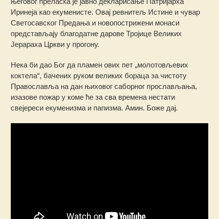
његовог преласка је јавно декларисање Патријарха
Иринеја као екуменисте. Овај ревнитељ Истине и чувар
Светосавског Предања и новопострижени монаси
представљају благодатне дарове Тројице Великих
Јерараха Цркви у прогону.
Нека би дао Бог да пламен ових пет „молотовљевих
коктела“, бачених руком великих бораца за чистоту
Православља на дан њиховог саборног прослављања,
изазове пожар у коме ће за сва времена нестати
свејереси екуменизма и папизма. Амин. Боже дај.