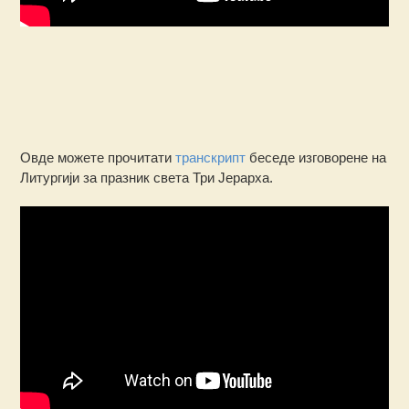
Овде можете прочитати
транскрипт
беседе изговорене на
Литургији за празник света Три Јерарха.