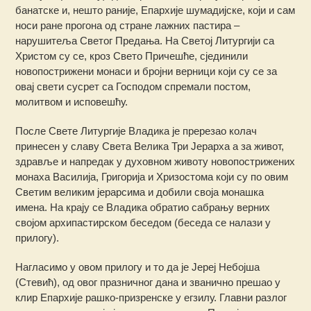
банатске и, нешто раније, Епархије шумадијске, који и сам
носи ране прогона од стране лажних пастира –
нарушитеља Светог Предања. На Светој Литургији са
Христом су се, кроз Свето Причешће, сјединили
новопострижени монаси и бројни верници који су се за
овај свети сусрет са Господом спремали постом,
молитвом и исповешћу.
После Свете Литургије Владика је пререзао колач
принесен у славу Света Велика Три Јерарха а за живот,
здравље и напредак у духовном животу новопострижених
монаха Василија, Григорија и Хризостома који су по овим
Светим великим јерарсима и добили своја монашка
имена. На крају се Владика обратио сабрању верних
својом архипастирском беседом (беседа се налази у
прилогу).
Нагласимо у овом прилогу и то да је Јереј Небојша
(Стевић), од овог празничног дана и званично прешао у
клир Епархије рашко-призренске у егзилу. Главни разлог