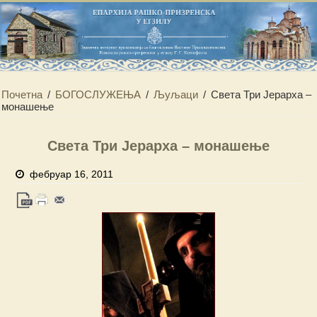
Почетна
/
БОГОСЛУЖЕЊА
/
Љуљаци
/
Света Три Јерарха –
монашење
Света Три Јерарха – монашење
фебруар 16, 2011