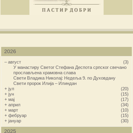
2026
–
август
(3)
У манастиру Светог Стефана Деспота српског свечано
прослављена храмовна слава
Свети Владика Николај: Недеља 9. по Духовдану
Свети пророк Илија – Илиндан
+
јул
(20)
+
јун
(15)
+
мај
(17)
+
април
(34)
+
март
(10)
+
фебруар
(15)
+
јануар
(30)
2025