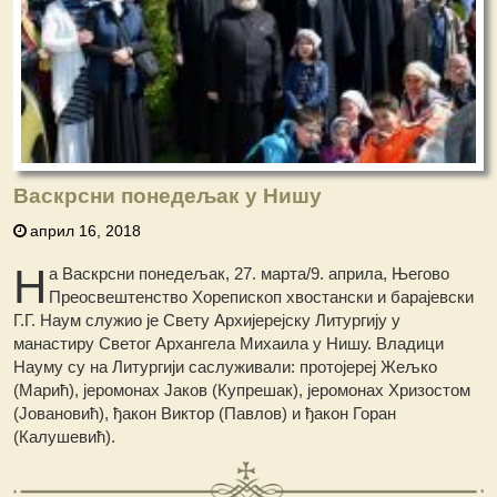
Васкрсни понедељак у Нишу
април 16, 2018
Н
а Васкрсни понедељак, 27. марта/9. априла, Његово
Преосвештенство Хорепископ хвостански и барајевски
Г.Г. Наум служио је Свету Архијерејску Литургију у
манастиру Светог Архангела Михаила у Нишу. Владици
Науму су на Литургији саслуживали: протојереј Жељко
(Марић), јеромонах Јаков (Купрешак), јеромонах Хризостом
(Јовановић), ђакон Виктор (Павлов) и ђакон Горан
(Калушевић).