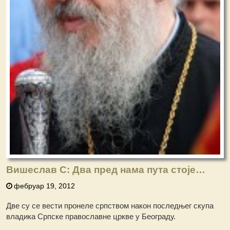
Вишеслав С: Два пред нама пута стоје…
фебруар 19, 2012
Две су се вести пронеле српством након последњег скупа
владика Српске православне цркве у Београду.