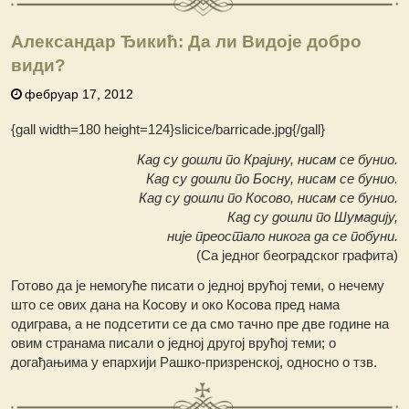
Александар Ђикић: Да ли Видоје добро
види?
фебруар 17, 2012
{gall width=180 height=124}slicice/barricade.jpg{/gall}
Кад су дошли по Крајину, нисам се бунио.
Кад су дошли по Босну, нисам се бунио.
Кад су дошли по Косово, нисам се бунио.
Кад су дошли по Шумадију,
није преостало никога да се побуни.
(Са једног београдског графита)
Готово да је немогуће писати о једној врућој теми, о нечему
што се ових дана на Косову и око Косова пред нама
одиграва, а не подсетити се да смо тачно пре две године на
овим странама писали о једној другој врућој теми; о
догађањима у епархији Рашко-призренској, односно о тзв.