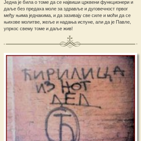
Једна је била о томе да се највиши црквени функционери и
даље без предаха моле за здравље и дуговечност првог
међу њима једнакима, и да зазивају све силе и моћи да се
њихове молитве, жеље и надања испуне, али да је Павле,
упркос свему томе и даље жив!