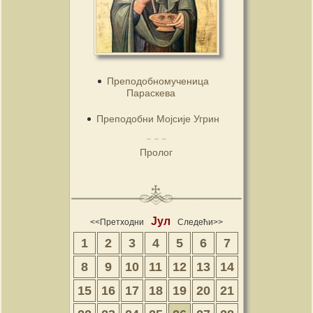
Преподобномученица
Параскева
Преподобни Мојсије Угрин
Пролог
Јул
<<Претходни
Следећи>>
1
2
3
4
5
6
7
8
9
10
11
12
13
14
15
16
17
18
19
20
21