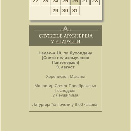
22
23
24
25
26
27
28
29
30
31
Недеља 10. по Духовдану
(Свети великомученик
Пантелејмон)
9. август
Хорепископ Максим
Манастир Светог Преображења
Господњег
у Леушићима
Литургија ће почети у 9.00 часова.