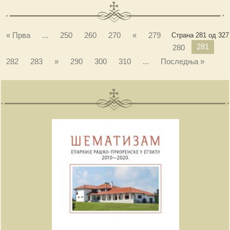
« Прва
...
250
260
270
«
279
Страна 281 од 327
281
280
282
283
»
290
300
310
...
Последња »