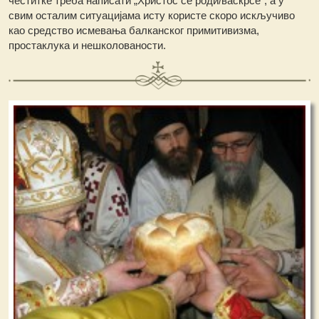
честитке треба написати „Христос се роди/васкрсе“, а у
свим осталим ситуацијама исту користе скоро искључиво
као средство исмевања балканског примитивизма,
простаклука и нешколованости.