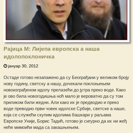
Рајица М: Лијепа европска а наша
идолопоклоничка
јануар 30, 2012
Остаде готово незапажено да су Београђани у великом броју
нову годину, светску а нашу, дочекали поклоњењем
новоизграђеном идолу прелазећи до јутра преко воде. Како
је ово била новогодишња ноћ мало је вероватно да су том
приликом били жедни. Али како их је предводио и преко
воде преводио први човек идолске Србије, светске а наше,
која се служећи скупим идолима башкари у раљама
Европске Уније, Борис Тадић, готово је сигурно да их ни жеђ
неће мимоићи мада са закашњењем.