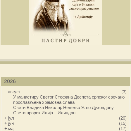
2026
–
август
(3)
У манастиру Светог Стефана Деспота српског свечано
прослављена храмовна слава
Свети Владика Николај: Недеља 9. по Духовдану
Свети пророк Илија – Илиндан
+
јул
(20)
+
јун
(15)
+
мај
(17)