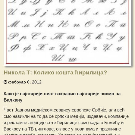
Никола Т: Колико кошта ћирилица?
фебруар 6, 2012
Како је најстарији лист сахранио најстарије писмо на
Балкану
Част Јавном медијском сервису европске Србије, али већ
смо навикли на то да се српски медији, издавачи, компаније
и рекламне агенције сете ћирилице само када о Божићу и
Васкрсу на ТВ џинглове, огласе у новинама и празничне