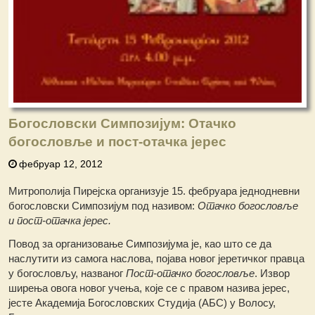
Богословски Симпозијум: Отачко
богословље и пост-отачка јерес
фебруар 12, 2012
Митрополија Пирејска организује 15. фебруара једнодневни
богословски Симпозијум под називом:
Отачко богословље
и пост-отачка јерес.
Повод за организовање Симпозијума је, као што се да
наслутити из самога наслова, појава новог јеретичког правца
у богословљу, названог
Пост-отачко богословље
. Извор
ширења овога новог учења, које се с правом назива јерес,
јесте Академија Богословских Студија (АБС) у Волосу,