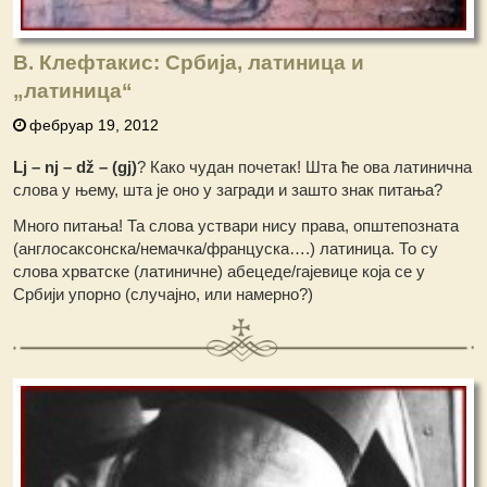
В. Клефтакис: Србија, латиница и
„латиница“
фебруар 19, 2012
Lj – nj – dž – (gj)
? Како чудан почетак! Шта ће ова латинична
слова у њему, шта је оно у загради и зашто знак питања?
Много питања! Та слова уствари нису права, општепозната
(англосаксонска/немачка/француска….) латиница. То су
слова хрватске (латиничне) абецеде/гајевице која се у
Србији упорно (случајно, или намерно?)