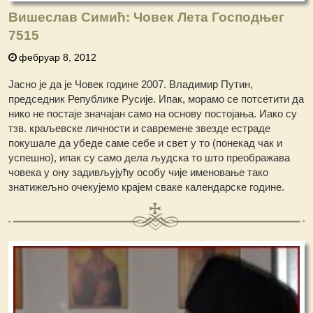
Вишеслав Симић: Човек Лета Господњег
7515
фебруар 8, 2012
Јасно је да је Човек године 2007. Владимир Путин,
председник Републике Русије. Ипак, морамо се потсетити да
нико не постаје значајан само на основу постојања. Иако су
тзв. краљевске личности и савремене звезде естраде
покушале да убеде саме себе и свет у то (понекад чак и
успешно), ипак су само дела људска то што преображава
човека у ону задивљујућу особу чије именовање тако
знатижељно очекујемо крајем сваке календарске године.