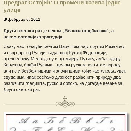
Предраг Остојић: О промени назива једне
улице
фебруар 6, 2012
Други светски рат је неком „Велики отаџбински“, а
неком историјска трагедија
Сваку част одајући светом Цару Николају другом Романову
и свој царској Русији, садашњој Руској Федерацији,
председнику Медведеву и премијеру Путину, амбасадору
Конузину, браћи Русима – целом руском честитом народу,
али не и безбожницима и злочинцима којих као кукоља увек
свуда има, ипак осећамо дужност разјаснити природу два
различита гледишта, руско и српско, на догађаје везане за
Други светски рат.