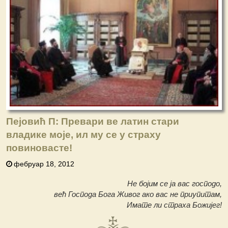
Пејовић П: Превари ве латин стари
владике моје, ил му се у страху
повиновасте!
фебруар 18, 2012
Не бојим се ја вас господо,
већ Господа Бога Живог ако вас не приупитам,
Имате ли страха Божијег!