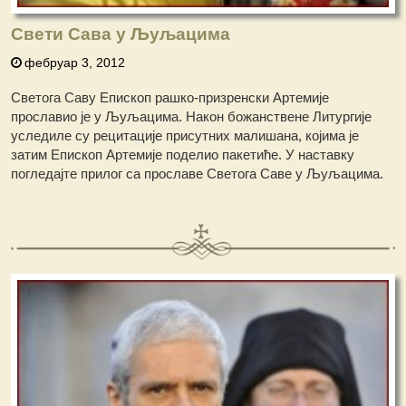
Свети Сава у Љуљацима
фебруар 3, 2012
Светога Саву Епископ рашко-призренски Артемије
прославио је у Љуљацима. Након божанствене Литургије
уследиле су рецитације присутних малишана, којима је
затим Епископ Артемије поделио пакетиће. У наставку
погледајте прилог са прославе Светога Саве у Љуљацима.