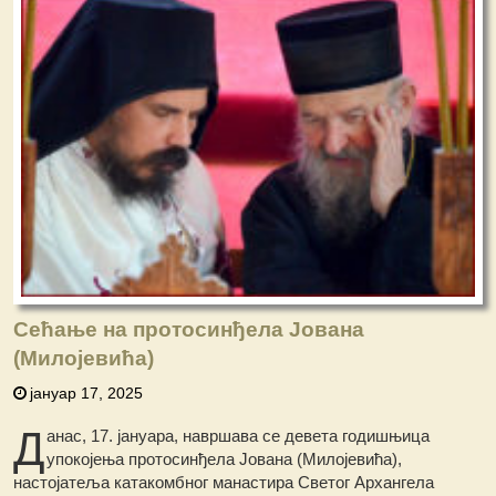
Сећање на протосинђела Јована
(Милојевића)
јануар 17, 2025
Д
анас, 17. јануара, навршава се девета годишњица
упокојења протосинђела Јована (Милојевића),
настојатеља катакомбног манастира Светог Архангела