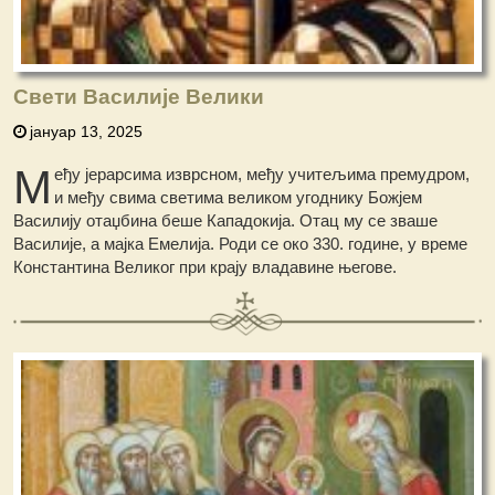
Свети Василије Велики
јануар 13, 2025
М
еђу јерарсима изврсном, међу учитељима премудром,
и међу свима светима великом угоднику Божјем
Василију отаџбина беше Кападокија. Отац му сe зваше
Василије, а мајка Емелија. Роди се око 330. године, у време
Константина Великог при крају владавине његове.