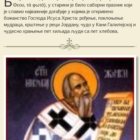
Б
Θεου, τά φωτά), у старини је било саборни празник који
је славио најважније догађаје у којима је откривено
божанство Господа Исуса Христа: рођење, поклоњење
мудраца, крштење у реци Јордану, чудо у Кани Галилејској и
чудесно храњење пет хиљада људи са пет хлебова.