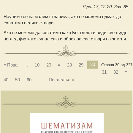
Лука 17, 12-20. Зач. 85.
Научимо се на малим стварима, ако не можемо одмах да
схватимо велике ствари.
Ако не можемо да схватимо како Бог гледа и види све људе,
погледајмо како сунце сија и обасјава све ствари на земљи.
30
« Прва
...
10
20
«
28
29
Страна 30 од 327
31
32
»
40
50
60
...
Последња »