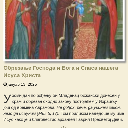
Обрезање Господа и Бога и Спаса нашега
Исуса Христа
јануар 13, 2025
У
осми дан по рођењу би Младенац божански донесен у
храм и обрезан сходно закону постојећем у Израиљу
још од времена Аврамова.
He дођох, рече, да укинем закон,
него да испуним (Мт. 5, 17).
Том приликом надедоше му име
Исус како је и благовестио архангел Гаврил Пресветој Деви.