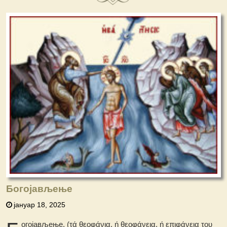
Богојављење
јануар 18, 2025
огојављење, (τά θεοφάνια, ή θεοφάνεια, ή επιφάνεια του