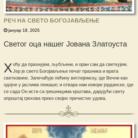
РЕЧ НА СВЕТО БОГОЈАВЉЕЊЕ
јануар 18, 2025
Светог оца нашег Јована Златоуста
Х
оћу да празнујем, љубљени, и оран сам да светкујем.
Јер је свето Богојављење печат празника и врата
светковине. Запечаћује пећину витлејемску, где Вечни као
одојче у јаслима лежаше; и отвара нам изворе јорданске, где
се сада Он исти са грешницима крштава, дарујући свету
опроштај грехова преко својих пречистих удова.