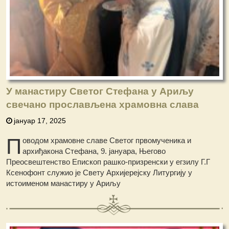
У манастиру Светог Стефана у Ариљу
свечано прослављена храмовна слава
јануар 17, 2025
П
оводом храмовне славе Светог првомученика и
архиђакона Стефана, 9. јануара, Његово
Преосвештенство Епископ рашко-призренски у егзилу Г.Г
Ксенофонт служио је Свету Архијерејску Литургију у
истоименом манастиру у Ариљу