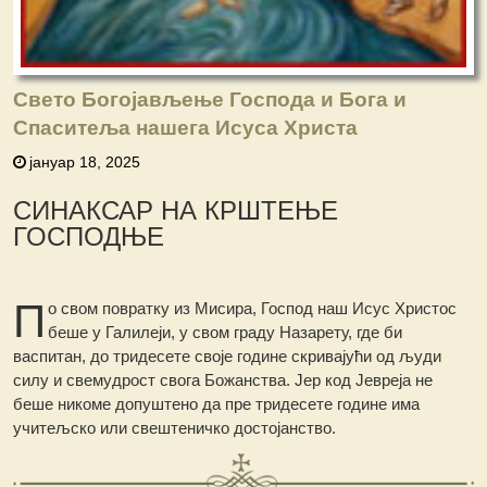
Свето Богојављење Господа и Бога и
Спаситеља нашега Исуса Христа
јануар 18, 2025
СИНАКСАР НА КРШТЕЊЕ
ГОСПОДЊЕ
П
о свом повратку из Мисира, Господ наш Исус Христос
беше у Галилеји, у свом граду Назарету, где би
васпитан, до тридесете своје године скривајући од људи
силу и свемудрост свога Божанства. Јер код Јевреја не
беше никоме допуштено да пре тридесете године има
учитељско или свештеничко достојанство.