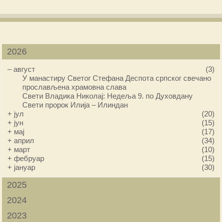
2026
–
август
(3)
У манастиру Светог Стефана Деспота српског свечано
прослављена храмовна слава
Свети Владика Николај: Недеља 9. по Духовдану
Свети пророк Илија – Илиндан
+
јул
(20)
+
јун
(15)
+
мај
(17)
+
април
(34)
+
март
(10)
+
фебруар
(15)
+
јануар
(30)
2025
2024
2023