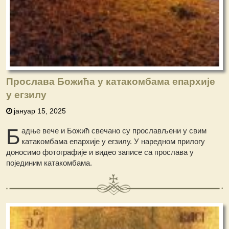
Прослава Божића у катакомбама епархије
у егзилу
јануар 15, 2025
Б
адње вече и Божић свечано су прослављени у свим
катакомбама епархије у егзилу. У наредном прилогу
доносимо фотографије и видео записе са прослава у
појединим катакомбама.