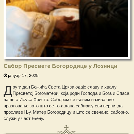
Сабор Пресвете Богородице у Лозници
јануар 17, 2025
Д
руги дан Божића Света Црква одаје славу и хвалу
Пресветој Богоматери, која роди Господа и Бога и Спаса
нашега Исуса Христа. Сабором се њеним назива ово
празновање зато што се тога дана сабирају сви верни, да
прославе Њу, Матер Богородицу и што се свечано, саборно,
служи у част Њену.