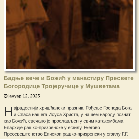
Бадње вече и Божић у манастиру Пресвете
Богородице Тројеручице у Мушветама
јануар 12, 2025
Н
ајрадоснији хришћански празник, Рођење Господа Бога
и Спаса нашега Исуса Христа, у нашем народу познат
као Божић, свечано је прослављен у свим катакомбама
Епархије рашко-призренске у егзилу.
Његово
Преосвештенство Епископ рашко-призренски у егзилу Г.Г.