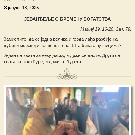
јануар 18, 2025
ЈЕВАНЂЕЉЕ О БРЕМЕНУ БОГАТСТВА
Матеј 19, 16-26. Зач. 79.
Замислите, да се једна велика и горда лађа разбије на
дубини морској и почне да тоне. Шта бива с путницима?
Један се хвата за неку даску, и држи се даске. Други се
хвата за неко буре, и држи се бурета.