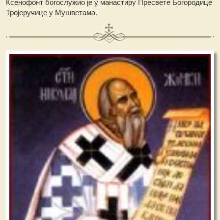
Ксенофонт богослужио је у манастиру Пресвете Богородице
Тројеручице у Мушветама.