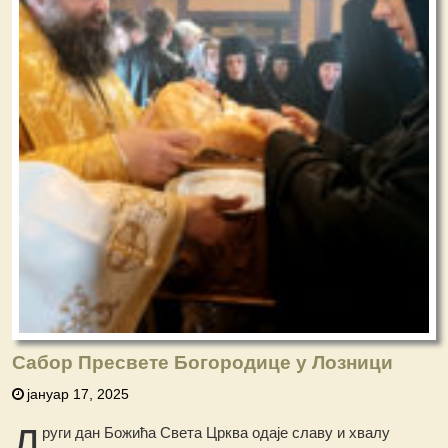
Сабор Пресвете Богородице у Лозници
јануар 17, 2025
Д
руги дан Божића Света Црква одаје славу и хвалу