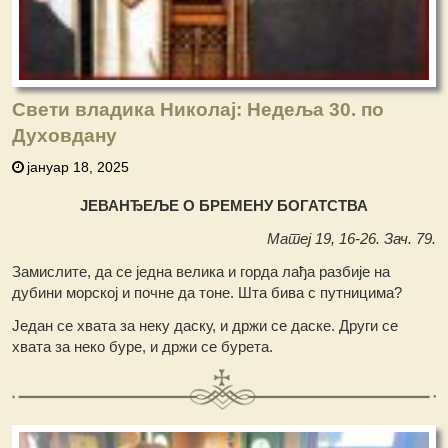
Свети владика Николај: Недеља 30. по
Духовдану
јануар 18, 2025
ЈЕВАНЂЕЉЕ О БРЕМЕНУ БОГАТСТВА
Матеј 19, 16-26. Зач. 79.
Замислите, да се једна велика и горда лађа разбије на
дубини морској и почне да тоне. Шта бива с путницима?
Један се хвата за неку даску, и држи се даске. Други се
хвата за неко буре, и држи се бурета.