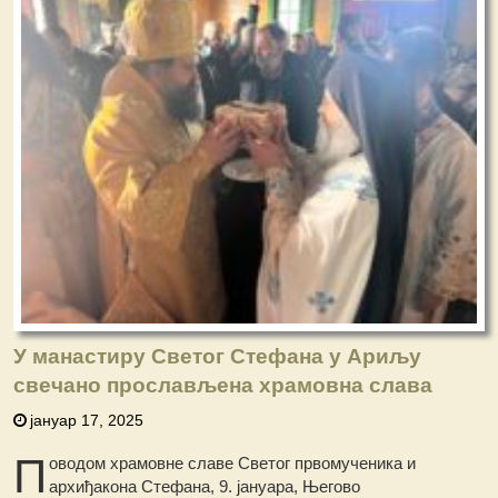
У манастиру Светог Стефана у Ариљу
свечано прослављена храмовна слава
јануар 17, 2025
П
оводом храмовне славе Светог првомученика и
архиђакона Стефана, 9. јануара, Његово