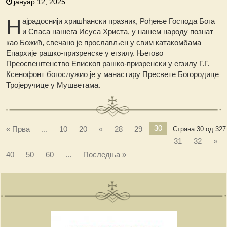
јануар 12, 2025
Н
ајрадоснији хришћански празник, Рођење Господа Бога
и Спаса нашега Исуса Христа, у нашем народу познат
као Божић, свечано је прослављен у свим катакомбама
Епархије рашко-призренске у егзилу.
Његово
Преосвештенство Епископ рашко-призренски у егзилу Г.Г.
Ксенофонт богослужио је у манастиру Пресвете Богородице
Тројеручице у Мушветама.
30
« Прва
...
10
20
«
28
29
Страна 30 од 327
31
32
»
40
50
60
...
Последња »