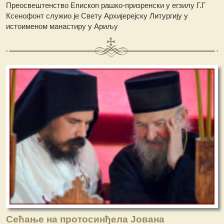
Преосвештенство Епископ рашко-призренски у егзилу Г.Г
Ксенофонт служио је Свету Архијерејску Литургију у
истоименом манастиру у Ариљу
Сећање на протосинђела Јована