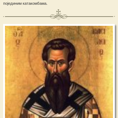
појединим катакомбама.