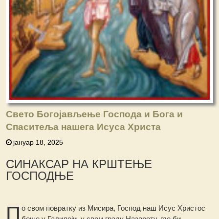
Свето Богојављење Господа и Бога и
Спаситеља нашега Исуса Христа
јануар 18, 2025
СИНАКСАР НА КРШТЕЊЕ
ГОСПОДЊЕ
П
о свом повратку из Мисира, Господ наш Исус Христос
беше у Галилеји, у свом граду Назарету, где би