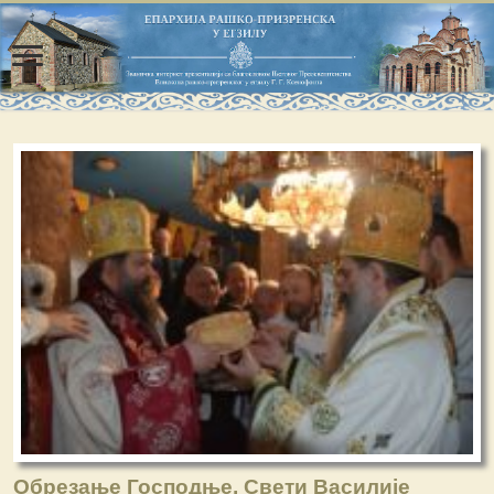
Обрезање Господње, Свети Василије