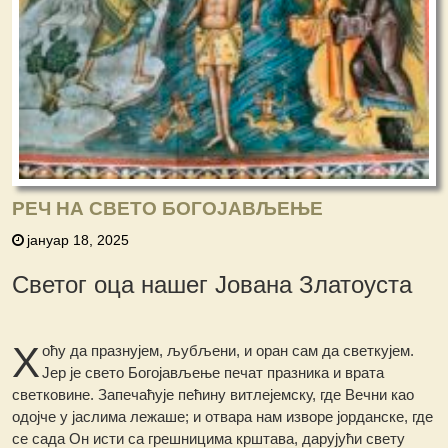
РЕЧ НА СВЕТО БОГОЈАВЉЕЊЕ
јануар 18, 2025
Светог оца нашег Јована Златоуста
Х
оћу да празнујем, љубљени, и оран сам да светкујем.
Јер је свето Богојављење печат празника и врата
светковине. Запечаћује пећину витлејемску, где Вечни као
одојче у јаслима лежаше; и отвара нам изворе јорданске, где
се сада Он исти са грешницима крштава, дарујући свету