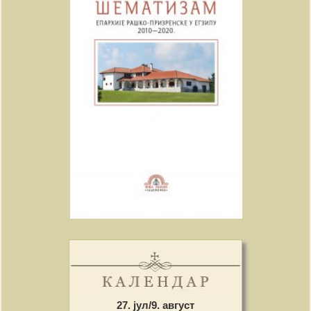
27. јул/9. август