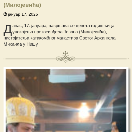
(Милојевића)
јануар 17, 2025
Д
анас, 17. јануара, навршава се девета годишњица
упокојења протосинђела Јована (Милојевића),
настојатеља катакомбног манастира Светог Архангела
Михаила у Нишу.