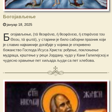
Богојављење
јануар 18, 2025
Б
огојављење, (τά θεοφάνια, ή θεοφάνεια, ή επιφάνεια του
Θεου, τά φωτά), у старини је било саборни празник који
је славио најважније догађаје у којима је откривено
божанство Господа Исуса Христа: рођење, поклоњење
мудраца, крштење у реци Јордану, чудо у Кани Галилејској и
чудесно храњење пет хиљада људи са пет хлебова.