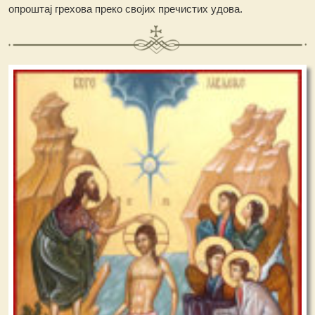
опроштај грехова преко својих пречистих удова.