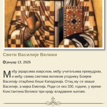
Свети Василије Велики
јануар 13, 2025
М
еђу јерарсима изврсном, међу учитељима премудром,
и међу свима светима великом угоднику Божјем
Василију отаџбина беше Кападокија. Отац му сe зваше
Василије, а мајка Емелија. Роди се око 330. године, у време
Константина Великог при крају владавине његове.