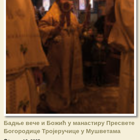
Бадње вече и Божић у манастиру Пресвете
Богородице Тројеручице у Мушветама