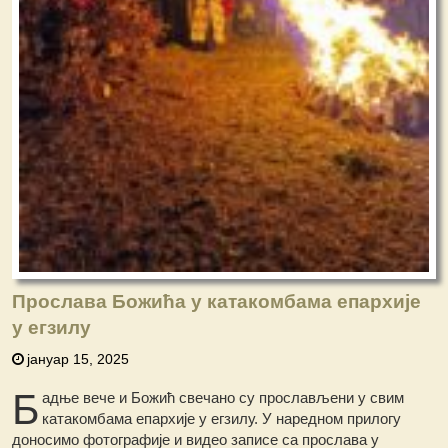
Прослава Божића у катакомбама епархије
у егзилу
јануар 15, 2025
Б
адње вече и Божић свечано су прослављени у свим
катакомбама епархије у егзилу. У наредном прилогу
доносимо фотографије и видео записе са прослава у