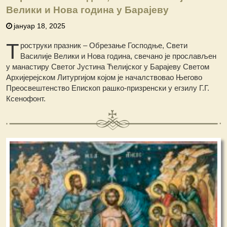
Велики и Нова година у Барајеву
јануар 18, 2025
Т
роструки празник – Обрезање Господње, Свети
Василије Велики и Нова година, свечано је прослављен
у манастиру Светог Јустина Ћелијског у Барајеву Светом
Архијерејском Литургијом којом је началствовао Његово
Преосвештенство Епископ рашко-призренски у егзилу Г.Г.
Ксенофонт.