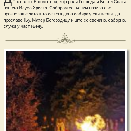
Пресветој Богоматери, која роди Господа и Бога и Спаса
нашега Исуса Христа. Сабором се њеним назива ово
празновање зато што се тога дана сабирају сви верни, да
прославе Њу, Матер Богородицу и што се свечано, саборно,
служи у част Њену.