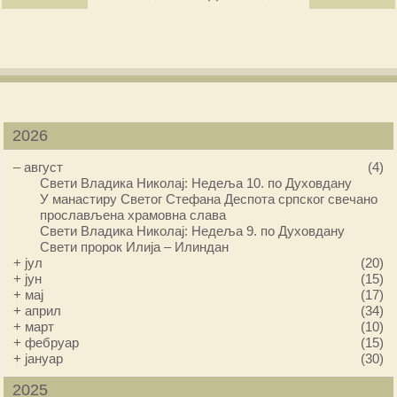
2026
–
август
(4)
Свети Владика Николај: Недеља 10. по Духовдану
У манастиру Светог Стефана Деспота српског свечано
прослављена храмовна слава
Свети Владика Николај: Недеља 9. по Духовдану
Свети пророк Илија – Илиндан
+
јул
(20)
+
јун
(15)
+
мај
(17)
+
април
(34)
+
март
(10)
+
фебруар
(15)
+
јануар
(30)
2025