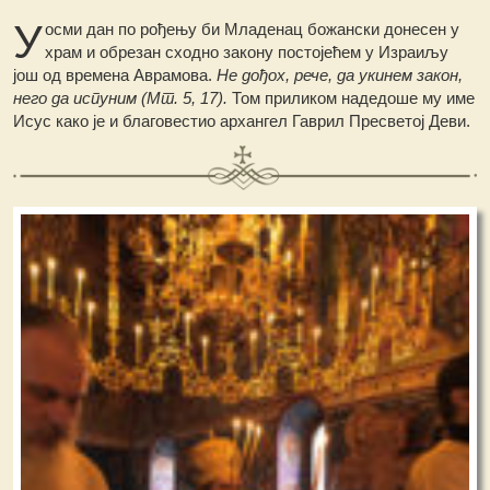
У
осми дан по рођењу би Младенац божански донесен у
храм и обрезан сходно закону постојећем у Израиљу
још од времена Аврамова.
He дођох, рече, да укинем закон,
него да испуним (Мт. 5, 17).
Том приликом надедоше му име
Исус како је и благовестио архангел Гаврил Пресветој Деви.