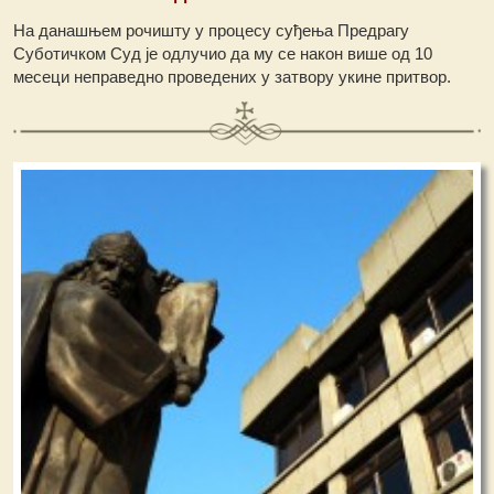
На данашњем рочишту у процесу суђења Предрагу
Суботичком Суд је одлучио да му се након више од 10
месеци неправедно проведених у затвору укине притвор.