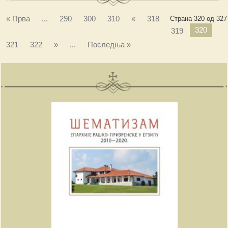
« Прва
...
290
300
310
«
318
Страна 320 од 327
320
319
321
322
»
...
Последња »