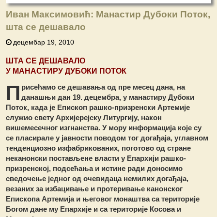
Иван Максимовић: Манастир Дубоки Поток,
шта се дешавало
децембар 19, 2010
ШТА СЕ ДЕШАВАЛО
У МАНАСТИРУ ДУБОКИ ПОТОК
П
рисећамо се дешавања од пре месец дана, на
данашњи дан 19. децембра, у манастиру Дубоки
Поток, када је Епископ рашко-призренски Артемије
служио свету Архијерејску Литургију, након
вишемесечног изгнанства. У мору информација које су
се пласирале у јавности поводом тог догађаја, углавном
тенденциозно изфабрикованих, поготово од стране
неканонски постављене власти у Епархији рашко-
призренској, подсећања и истине ради доносимо
сведочење једног од очевидаца немилих догађаја,
везаних за избацивање и протеривање канонског
Епископа Артемија и његовог монаштва са територије
Богом дане му Епархије и са територије Косова и