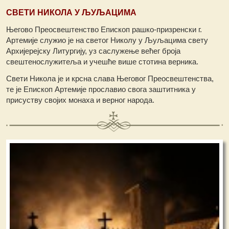
СВЕТИ НИКОЛА У ЉУЉАЦИМА
Његово Преосвештенство Епископ рашко-призренски г.
Артемије служио је на светог Николу у Љуљацима свету
Архијерејску Литургију, уз саслужење већег броја
свештенослужитеља и учешће више стотина верника.
Свети Никола је и крсна слава Његовог Преосвештенства,
те је Епископ Артемије прославио свога заштитника у
присуству својих монаха и верног народа.