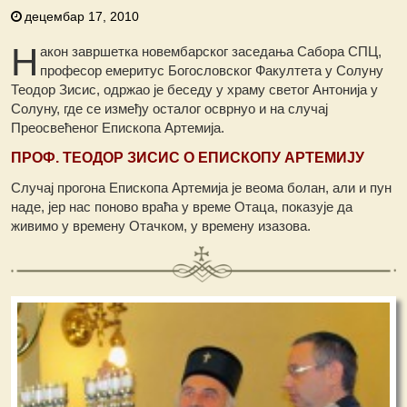
децембар 17, 2010
Н
акон завршетка новембарског заседања Сабора СПЦ,
професор емеритус Богословског Факултета у Солуну
Теодор Зисис, одржао је беседу у храму светог Антонија у
Солуну, где се између осталог осврнуо и на случај
Преосвећеног Епископа Артемија.
ПРОФ. ТЕОДОР ЗИСИС О ЕПИСКОПУ АРТЕМИЈУ
Случај прогона Епископа Артемијa је веома болан, али и пун
наде, јер нас поново враћа у време Отаца, показује да
живимо у времену Отачком, у времену изазова.