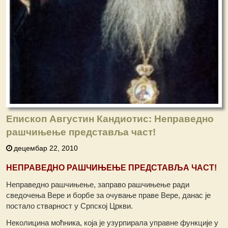
Епископ Августин Кандиотис: Неправедно
рашчињење представља част!
децембар 22, 2010
НЕПРАВЕДНО РАШЧИЊЕЊЕ ПРЕДСТАВЉА ЧАСТ!
Неправедно рашчињење, заправо рашчињење ради
сведочења Вере и борбе за очување праве Вере, данас је
постало стварност у Српској Цркви.
Неколицина моћника, која је узурпирала управне функције у