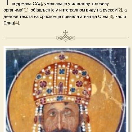
Т
подржава САД, умешана је у илегалну трговину
органима
“
[1]
, објављен је у интегралном виду на руском
[2]
, а
деловe текста на српском је пренела агенција Срна
[3]
, као и
Блиц
[4]
.