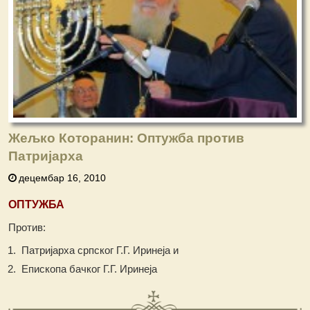
Жељко Которанин: Оптужба против
Патријарха
децембар 16, 2010
ОПТУЖБА
Против:
Патријарха српског Г.Г. Иринеја и
Епископа бачког Г.Г. Иринеја