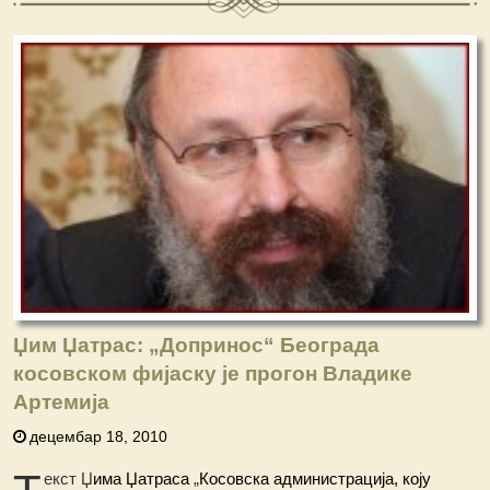
Џим Џатрас: „Допринос“ Београда
косовском фијаску је прогон Владике
Артемија
децембар 18, 2010
екст Џ
има Џатраса
„
Косовска администрација, коју