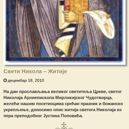
Свети Никола – Житије
децембар 18, 2010
На дан прослављања великог светитеља Цркве, светог
Николаја Архиепископа Мирликијског Чудотворца,
желећи нашим посетиоцима срећан празник и божанско
укрепљење, доносимо опис житија светога Николаја из
пера преподобног Јустина Поповића.