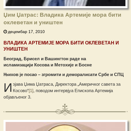
Џим Џатрас: Владика Артемије мора бити
оклеветан и уништен
децембар 17, 2010
ВЛАДИКА АРТЕМИЈЕ МОРА БИТИ ОКЛЕВЕТАН И
УНИШТЕН
Београд, Брисел и Вашингтон раде на
исламизацији Косова и Метохије и Босне
Њихов је посао – згромити и деморалисати Србе и СПЦ
И
зјава Џима Џатраса, Директора „Америчког савета за
Косово“
[1]
, поводом интервјуа Епископа Артемија
објављеног 3.