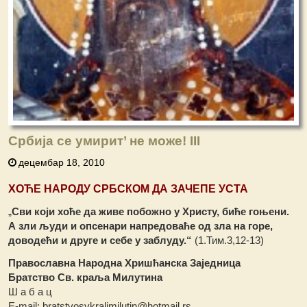
Србија се умирит’ не може! III
децембар 18, 2010
ХОЋЕ НАРОДУ СРБСКОМ ДА ЗАЧЕПЕ УСТА
„
Сви који хоће да живе побожно у Христу, биће гоњени.
А зли људи и опсенари напредоваће од зла на горе,
доводећи и друге и себе у заблуду.“
(1.Тим.3,12-13)
Православна Народна Хришћанска Заједница
Братство Св. краља Милутина
Ш а б а ц
Е-mail: bratstvosvkraljmilutin@hotmail.rs