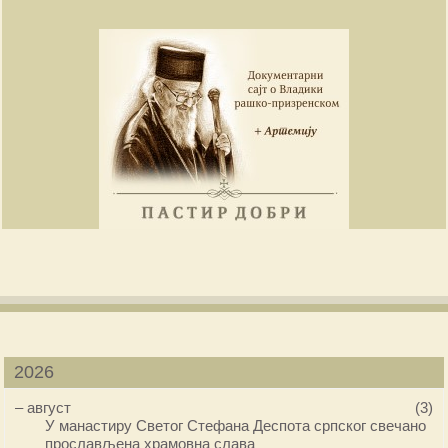
2026
–
август
(3)
У манастиру Светог Стефана Деспота српског свечано
прослављена храмовна слава