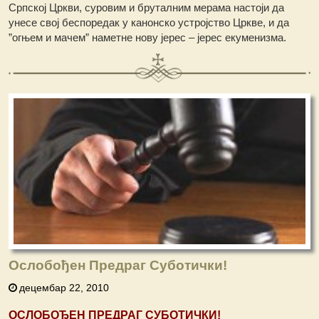
Српској Цркви, суровим и бруталним мерама настоји да
унесе свој беспоредак у канонско устројство Цркве, и да
”огњем и мачем” наметне нову јерес – јерес екуменизма.
Ослобођен Предраг Суботички!
децембар 22, 2010
ОСЛОБОЂЕН ПРЕДРАГ СУБОТИЧКИ!