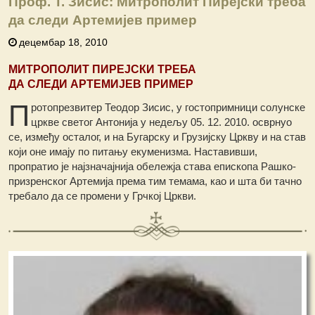
Проф. Т. Зисис: Митрополит Пирејски треба
да следи Артемијев пример
децембар 18, 2010
МИТРОПОЛИТ ПИРЕЈСКИ ТРЕБА
ДА СЛЕДИ АРТЕМИЈЕВ ПРИМЕР
П
ротопрезвитер Теодор Зисис, у гостопримници солунске
цркве светог Антонија у недељу 05. 12. 2010. осврнуо
се, између осталог, и на Бугарску и Грузијску Цркву и на став
који оне имају по питању екуменизма. Наставивши,
пропратио је најзначајнија обележја става епископа Рашко-
призренског Артемија према тим темама, као и шта би тачно
требало да се промени у Грчкој Цркви.