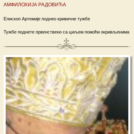
АМФИЛОХИЈА РАДОВИЋА
Епископ Артемије поднео кривичне тужбе
Тужбе поднете првенствено са циљем помоћи окривљенима