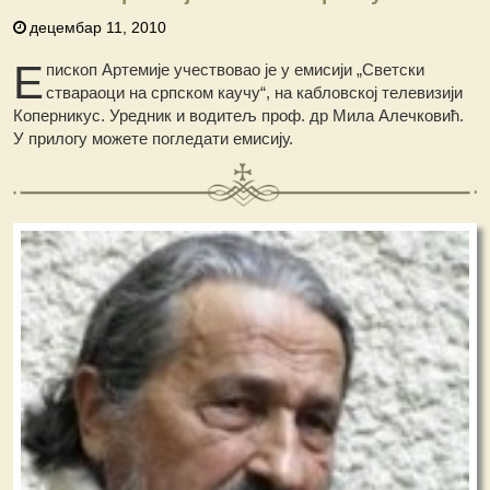
децембар 11, 2010
Е
пископ Артемије учествовао је у емисији „Светски
ствараоци на српском каучу“, на кабловској телевизији
Коперникус. Уредник и водитељ проф. др Мила Алечковић.
У прилогу можете погледати емисију.