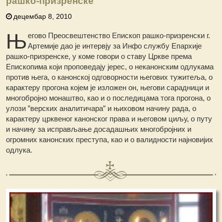
рашко-призренске
децембар 8, 2010
Њ
егово Преосвештенство Епископ рашко-призренски г.
Артемије дао је интервју за Инфо службу Епархије
рашко-призренске, у коме говори о ставу Цркве према
Епископима који проповедају јерес, о неканонским одлукама
против њега, о канонској одговорности његових тужитеља, о
карактеру прогона којем је изложен он, његови сарадници и
многобројно монаштво, као и о последицама тога прогона, о
улози ”верских аналитичара” и њиховом начину рада, о
карактеру црквеног канонског права и његовом циљу, о путу
и начину за исправљање досадашњих многобројних и
огромних канонских преступа, као и о валидности најновијих
одлука.