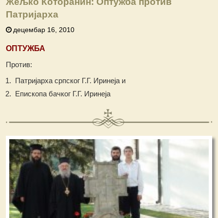
Жељко Которанин: Оптужба против
Патријарха
децембар 16, 2010
ОПТУЖБА
Против:
Патријарха српског Г.Г. Иринеја и
Епископа бачког Г.Г. Иринеја