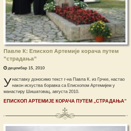
Павле К: Епископ Артемије корача путем
”страдања”
децембар 15, 2010
У
наставку доносимо текст г-на Павла К. из Грчке, настао
након искуства боравка са Епископом Артемијем у
манастиру Шишатовац, августа 2010.
ЕПИСКОП АРТЕМИЈЕ КОРАЧА ПУТЕМ „
СТРАДАЊА
“