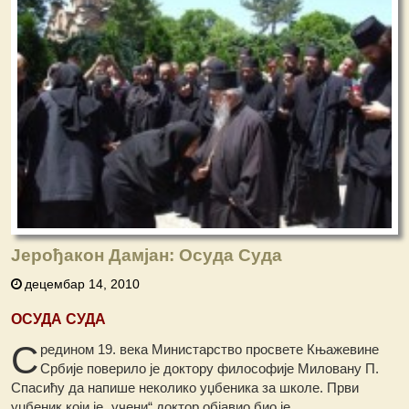
Јерођакон Дамјан: Осуда Суда
децембар 14, 2010
ОСУДА СУДА
С
редином 19. века Министарство просвете Књажевине
Србије поверило је доктору философије Миловану П.
Спасићу да напише неколико уџбеника за школе. Први
уџбеник који је „учени“ доктор објавио био је