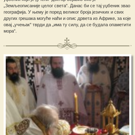
„Земљеописаније целог света“. Данас би се тај уџбеник звао
географија. У њему је поред великог броја језичких и свих
других грешака могуће наћи и опис дрвета из Африке, за које
овај „учењак“ тврди да „има ту силу, да се будала опаметити
мора“.