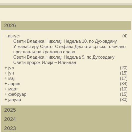
2026
–
август
(4)
Свети Владика Николај: Недеља 10. по Духовдану
У манастиру Светог Стефана Деспота српског свечано
прослављена храмовна слава
Свети Владика Николај: Недеља 9. по Духовдану
Свети пророк Илија – Илиндан
+
јул
(20)
+
јун
(15)
+
мај
(17)
+
април
(34)
+
март
(10)
+
фебруар
(15)
+
јануар
(30)
2025
2024
2023