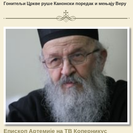
Гонитељи Цркве руше Канонски поредак и мењају Веру
Епископ Артемије на ТВ Коперникус