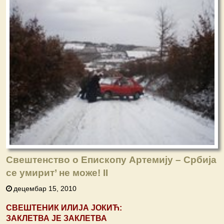
Свештенство о Епископу Артемију – Србија
се умирит’ не може! II
децембар 15, 2010
СВЕШТЕНИК ИЛИЈА ЈОКИЋ:
ЗАКЛЕТВА ЈЕ ЗАКЛЕТВА