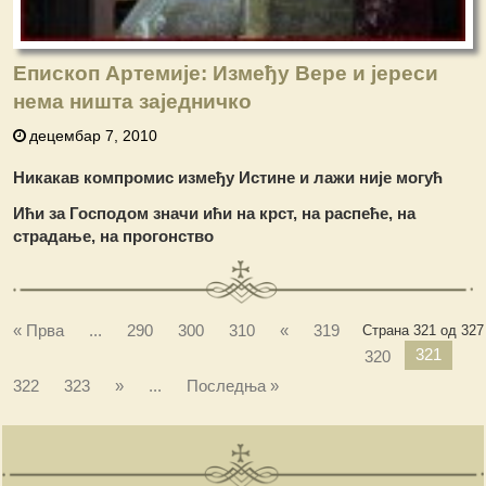
Епископ Артемије: Између Вере и јереси
нема ништа заједничко
децембар 7, 2010
Никакав компромис између Истине и лажи није могућ
Ићи за Господом значи ићи на крст, на распеће, на
страдање, на прогонство
« Прва
...
290
300
310
«
319
Страна 321 од 327
321
320
322
323
»
...
Последња »