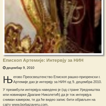
Епископ Артемије: Интервју за НИН
децембар 9, 2010
Њ
егово Преосвештенство Епископ рашко-призренски г.
Артемије дао је интервју за НИН од 9. децембра 2010.
У преамбули интервјуа наведено је (од стране Уредништва
или новинарке Драгане Николетић) да је ток интервјуа
сниман камером, те да ће видео запис бити објављен на
сајту www.borbazaveru.com.