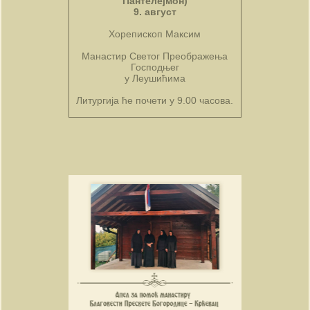
Пантелејмон)
9. август
Хорепископ Максим
Манастир Светог Преображења
Господњег
у Леушићима
Литургија ће почети у 9.00 часова.