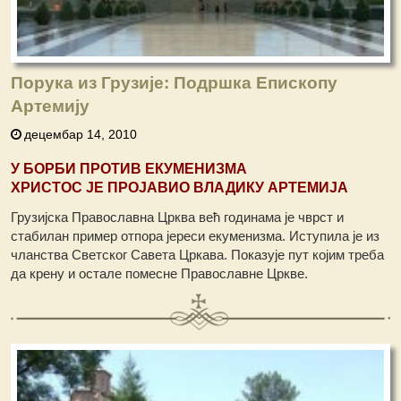
Порука из Грузије: Подршка Епископу
Артемију
децембар 14, 2010
У БОРБИ ПРОТИВ ЕКУМЕНИЗМА
ХРИСТОС ЈЕ ПРОЈАВИО ВЛАДИКУ АРТЕМИЈА
Грузијска Православна Црква већ годинама је чврст и
стабилан пример отпора јереси екуменизма. Иступила је из
чланства Светског Савета Цркава. Показује пут којим треба
да крену и остале помесне Православне Цркве.