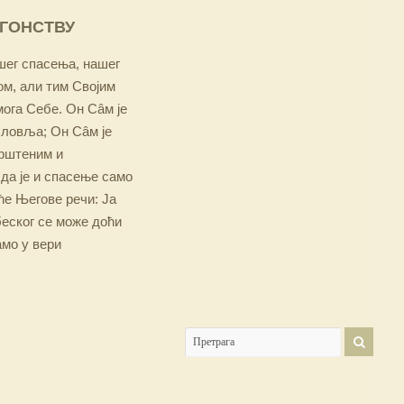
ОГОНСТВУ
ашег спасења, нашег
м, али тим Својим
мога Себе. Он Сâм је
словља; Он Сâм је
крштеним и
 да је и спасење само
е Његове речи: Ја
беског се може доћи
амо у вери