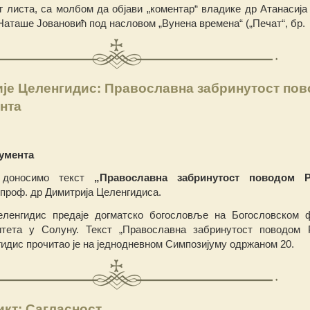
г листа, са молбом да објави „коментар“ владике др Атанасија 
Наташе Јовановић под насловом „Вунена времена“ („Печат“, бр.
је Целенгидис: Православна забринутост по
нта
умента
 доносимо текст
„Православна забринутост поводом Р
 проф. др Димитрија Целенгидиса.
ленгидис предаје догматско богословље на Богословском 
итета у Солуну. Текст „Православна забринутост поводом 
идис прочитао је на једнодневном Симпозијуму одржаном 20.
кт: Сагласност