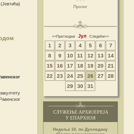
(Јевтића)
Пролог
Јул
<<Претходни
Следећи>>
водом
1
2
3
4
5
6
7
8
9
10
11
12
13
14
15
16
17
18
19
20
21
22
23
24
25
26
27
28
авенског
29
30
31
факултету
Равенског
Недеља 10. по Духовдану