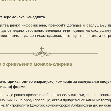
т Јеромонаха Бенедикта
дства јавног информисања, преносећи догађаје о саслушању п
да се једино Јеромонах Бенедикт није појавио на саслушању
имио позив, а дa се нисам одазвао, што није тачно, имам потр
е окривљених монаха-клирика
-клирика поднео епархијској комисији за саслушање своју
 писаној форми
Епархије рашко-призренске (свештенослужитељи, тј. свештеном
но њих 17 на броју) позван је, актом привременог Администрато
ке, Митрополита Црногорско-приморског Амфилохија да, на осн