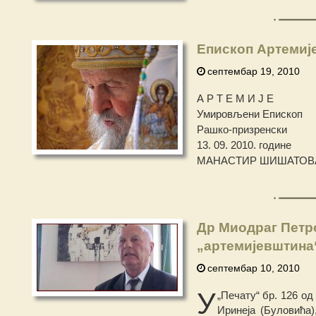
Епископ Артемије
септембар 19, 2010
А Р Т Е М И Ј Е
Умировљени Епископ
Рашко-призренски
13. 09. 2010. године
МАНАСТИР ШИШАТОВ
Др Миодраг Петр
„артемијевштина
септембар 10, 2010
У
„Печату“ бр. 126 од
Иринеја (Буловића)