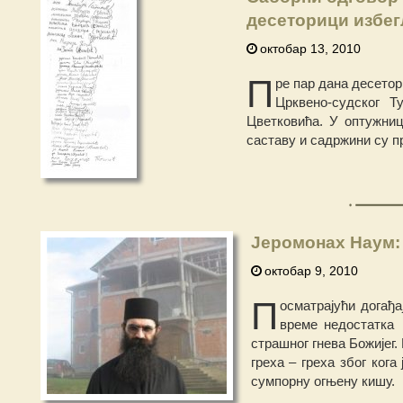
десеторици избег
октобар 13, 2010
П
ре пар дана десето
Црквено-судског Т
Цветковића. У оптужниц
саставу и садржини су п
Јеромонах Наум: 
октобар 9, 2010
П
осматрајући догађ
време недостатка 
страшног гнева Божијег.
греха – греха због ког
сумпорну огњену кишу.