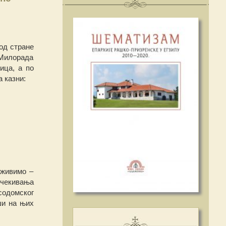
од стране
 Милорада
ица, а по
 казни:
 живимо –
очекивања
 содомског
ши на њих