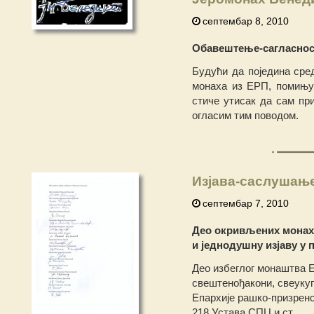
септембар 8, 2010
Обавештење-сагласнос
Будући да поједина сре
монаха из ЕРП, помињу 
стиче утисак да сам пр
огласим тим поводом.
Изјава-саслушањ
септембар 7, 2010
Део окривљених монаха
и једнодушну изјаву у
Део избеглог монаштва 
свештенођакони, свеукуп
Епархије рашко-призренс
218 Устава СПЦ и ст.