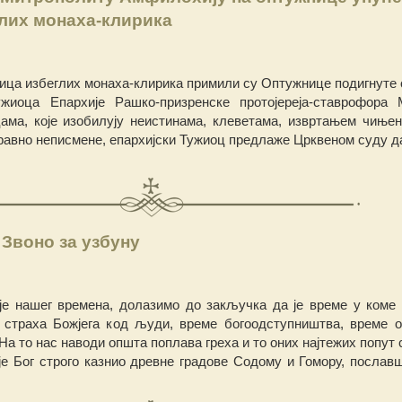
лих монаха-клирика
рица избеглих монаха-клирика примили су Оптужнице подигнуте 
ужиоца Епархије Рашко-призренске протојереја-ставрофора
ама, које изобилују неистинама, клеветама, извртањем чињен
равно неписмене, епархијски Тужиоц предлаже Црквеном суду да
Звоно за узбуну
аје нашег времена, долазимо до закључка да је време у коме
страха Божјега код људи, време богоодступништва, време 
 На то нас наводи општа поплава греха и то оних најтежих попут
а је Бог строго казнио древне градове Содому и Гомору, послав