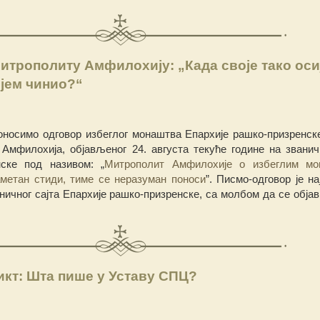
итрополиту Амфилохију: „Када своје тако оси
ијем чинио?“
оносимо одговор избеглог монаштва Епархије рашко-призренске
Амфилохија, објављеног 24. августа текуће године на званич
нске под називом: „
Митрополит Амфилохије о избеглим мо
метан стиди, тиме се неразуман поноси
”. Писмо-одговор је н
ичног сајта Епархије рашко-призренске, са молбом да се објави
кт: Шта пише у Уставу СПЦ?