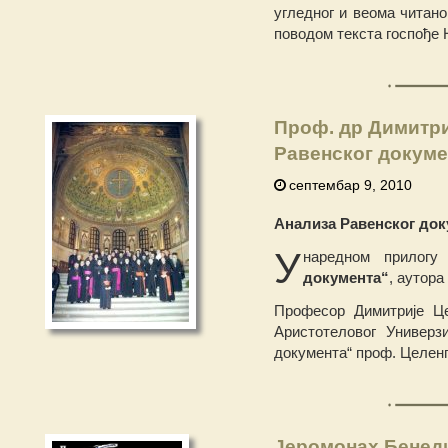
угледног и веома читано
поводом текста госпође 
Проф. др Димитри
Равенског докуме
септембар 9, 2010
Анализа Равенског док
У
наредном прилогу
документа“
, аутора
Професор Димитрије Це
Аристотеловог Универз
документа“ проф. Целенг
Јеромонах Бенеди