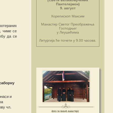
(Свети великомученик
Пантелејмон)
9. август
Хорепископ Максим
Манастир Светог Преображења
ротераних
Господњег
, чиме се
у Леушићима
ебу да се
Литургија ће почети у 9.00 часова.
 саборну
онаси и
ра
ову чл.