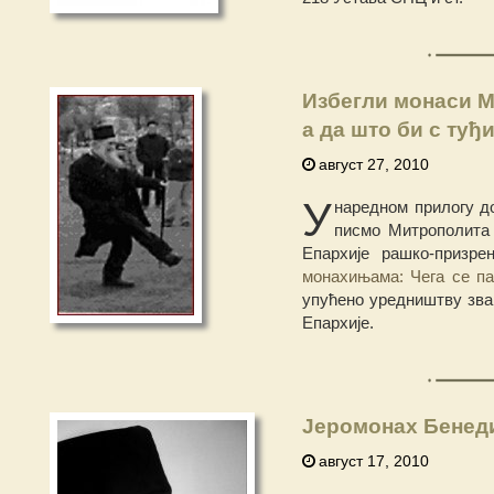
Избегли монаси М
а да што би с туђ
август 27, 2010
У
наредном прилогу д
писмо Митрополита 
Епархије рашко-призре
монахињама: Чега се па
упућено уредништву зван
Епархије.
Јеромонах Бенеди
август 17, 2010