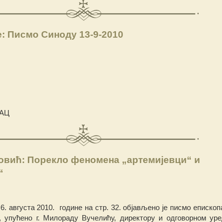
: Писмо Синоду 13-9-2010
АЦ
овић: Порекло феномена „артемијевци“ и
“
 6. августа 2010. године на стр. 32. објављено је писмо епископа
, упућено г. Милораду Вучелићу, директору и одговорном уре