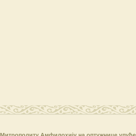
 Митрополиту Амфилохију на оптужнице упућ