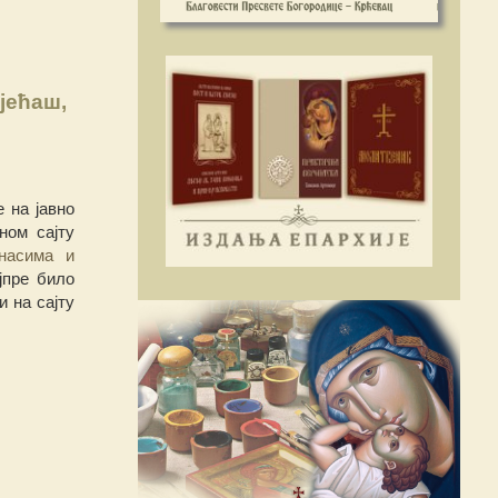
јећаш,
 на јавно
ном сајту
насима и
ајпре било
 на сајту