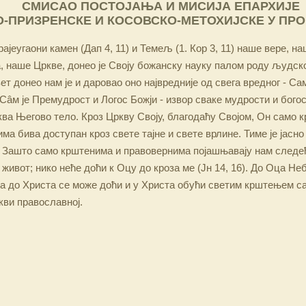
СМИСАО ПОСТОЈАЊА И МИСИЈА ЕПАРХИЈЕ
-ПРИЗРЕНСКЕ И КОСОВСКО-МЕТОХИЈСКЕ У ПР
ајеугаони камен (Дап 4, 11) и Темељ (1. Кор 3, 11) наше вере, н
 наше Цркве, донео је Своју божанску науку палом роду људско
ет донео нам је и даровао оно највредније од свега вредног - Са
Сâм је Премудрост и Логос Божји - извор сваке мудрости и бого
ква Његово тело. Кроз Цркву Своју, благодаћу Својом, Он само 
а бива доступан кроз свете тајне и свете врлине. Тиме је јасно
 Зашто само крштенима и правовернима појашњавају нам следећ
 живот; нико неће доћи к Оцу до кроза ме (Јн 14, 16). До Оца Не
 а до Христа се може доћи и у Христа обући светим крштењем с
кви православној.