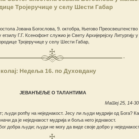
дице Тројеручице у селу Шести Габар
постола Јована Богослова, 9. октобра, Његово Преосвештенство
егзилу Г.Г. Ксенофонт служио је Свету Архијерејску Литургију у
ородице Тројеручице у селу Шести Габар,
колај: Недеља 16. по Духовдану
ЈЕВАНЂЕЉЕ О ТАЛАНТИМА
Матеј 25, 14-30.
ст; људи ропћу на неједнакост. Јесу ли људи мудрији од Бога? Ка
значи да је неједнакост мудрија и боља него једнакост.
бог добра људи; људи не могу да виде своје добро у неједнакос