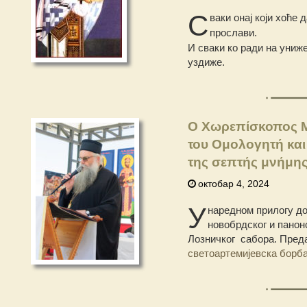
С
ваки онај који хоће
прослави.
И сваки ко ради на униж
уздиже.
Ο Χωρεπίσκοπος Μά
του Ομολογητή και
της σεπτής μνήμη
октобар 4, 2024
У
наредном прилогу д
новобрдског и панон
Лозничког сабора. Преда
светоартемијевска борб