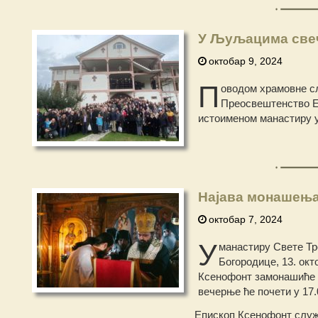
У Љуљацима све
октобар 9, 2024
П
оводом храмовне сл
Преосвештенство Еп
истоименом манастиру 
Најава монашењ
октобар 7, 2024
У
манастиру Свете Тр
Богородице, 13. окт
Ксенофонт замонашиће у
вечерње ће почети у 17.
Епископ Ксенофонт служ