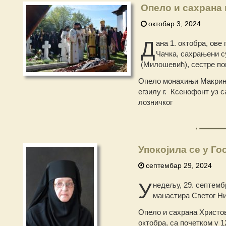
Опело и сахрана
октобар 3, 2024
Д
ана 1. октобра, ове
Чачка, сахрањени 
(Милошевић), сестре по
Опело монахињи Макрини
егзилу г. Ксенофонт уз
лозничког
Упокојила се у Г
септембар 29, 2024
У
недељу, 29. септемб
манастира Светог Ни
Опело и сахрана Христов
октобра, са почетком у 1