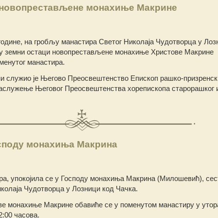
 новопрестављене монахиње Макрине
 године, на гробљу манастира Светог Николаја Чудотворца у Лоз
су земни остаци новопрестављене монахиње Христове Макрине
менутог манастира.
 служио је Његово Преосвештенство Епископ рашко-призренск
 саслужење Његовог Преосвештенства хорепископа старорашког 
осподу монахиња Макрина
ра, упокојила се у Господу монахиња Макрина (Милошевић), сес
колаја Чудотворца у Лозници код Чачка.
е монахиње Макрине обавиће се у поменутом манастиру у утора
2:00 часова.