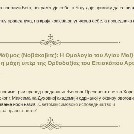
 да посрами Бога, посрамљује себе, а Богу даје прилику да се ви
ењу праведника, на крају крајева он унижава себе, а праведника
ξιμος (Νοβάκοβιτς): Η Ομολογία του Αγίου Μαξ
 η μάχη υπέρ της Ορθοδοξίας του Επισκόπου Αρτ
ς
оносимо грчи превод предавања Његовог Преосвештенства Хоре
ског г. Максима на Духовној академији одржаној у оквиру овогод
вање носи назив „
Светомаксимовско исповедништво и
а за православље
“.