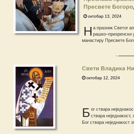
Пресвете Богоро
октобар 13, 2024
Н
а празник Светог а
рашко–призренски у 
манастиру Пресвете Бог
Свети Владика Ни
октобар 12, 2024
Б
ог ствара неједнако
ствара неједнакост, 
Бог ствара неједнакост з