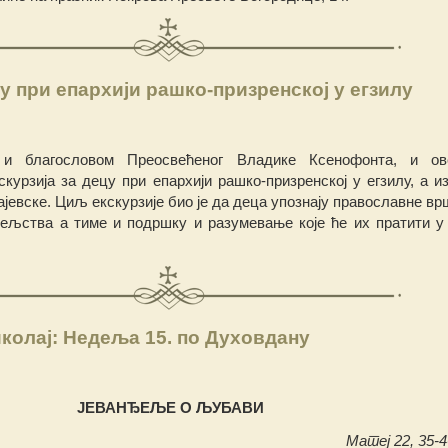
цу при епархији рашко-призренској у егзилу
и благословом Преосвећеног Владике Ксенофонта, и ов
скурзија за децу при епархији рашко-призренској у егзилу, а и
ајевске. Циљ
екскурзије био је да деца упознају православне в
тељства а тиме и подршку и разумевање које ће их пратити у
колај: Недеља 15. по Духовдану
ЈЕВАНЂЕЉЕ О ЉУБАВИ
Матеј 22, 35-46