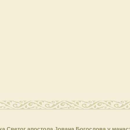
ка Светог апостола Јована Богослова у манас