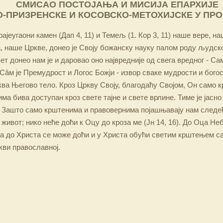
СМИСАО ПОСТОЈАЊА И МИСИЈА ЕПАРХИЈЕ
-ПРИЗРЕНСКЕ И КОСОВСКО-МЕТОХИЈСКЕ У ПР
ајеугаони камен (Дап 4, 11) и Темељ (1. Кор 3, 11) наше вере, н
 наше Цркве, донео је Своју божанску науку палом роду људско
ет донео нам је и даровао оно највредније од свега вредног - Са
Сâм је Премудрост и Логос Божји - извор сваке мудрости и бого
ква Његово тело. Кроз Цркву Своју, благодаћу Својом, Он само 
а бива доступан кроз свете тајне и свете врлине. Тиме је јасно
 Зашто само крштенима и правовернима појашњавају нам следећ
 живот; нико неће доћи к Оцу до кроза ме (Јн 14, 16). До Оца Не
 а до Христа се може доћи и у Христа обући светим крштењем с
кви православној.