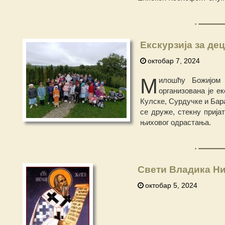
Екскурзија за де
октобар 7, 2024
М
илошћу
Божијом 
организована је ек
Кулске, Сурдучке и Бар
се друже, стекну прија
њиховог одрастања.
Свети Владика Ни
октобар 5, 2024