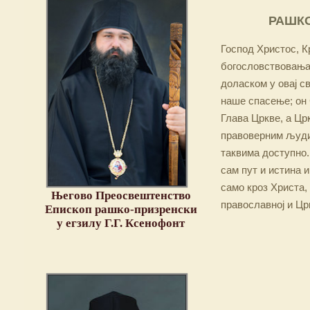
РАШКО
Господ Христос, Кр
богословствовања,
доласком у овај св
наше спасење; он 
Глава Цркве, а Цр
правоверним људим
таквима доступно.
сам пут и истина и
само кроз Христа,
Његово Преосвештенство
православној и Цр
Епископ рашко-призренски
у егзилу Г.Г. Ксенофонт