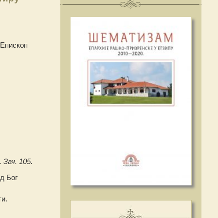
 Епископ
 Зач. 105.
д Бог
ти.