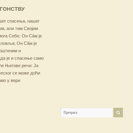
ОГОНСТВУ
ашег спасења, нашег
м, али тим Својим
мога Себе. Он Сâм је
словља; Он Сâм је
крштеним и
 да је и спасење само
е Његове речи: Ја
беског се може доћи
амо у вери