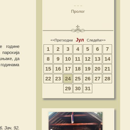
Пролог
Јул
<<Претходни
Следећи>>
е године
1
2
3
4
5
6
7
з парохија
8
9
10
11
12
13
14
ршњаке, да
 годинама
15
16
17
18
19
20
21
22
23
24
25
26
27
28
29
30
31
. Зач. 92.