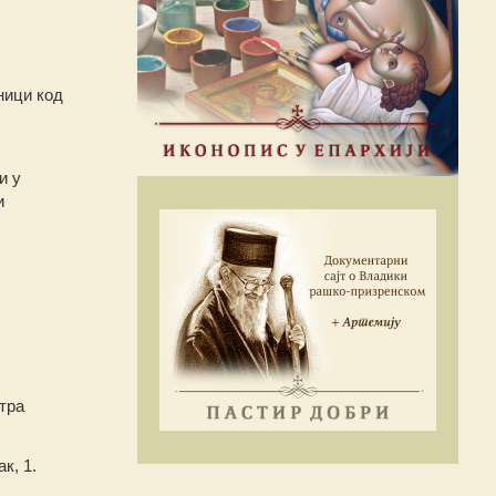
ници код
и у
и
тра
к, 1.