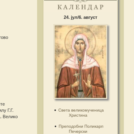
24. јул/6. август
гово
ете
Света великомученица
лу Г.Г.
Христина
. Велико
Преподобни Поликарп
Печерски