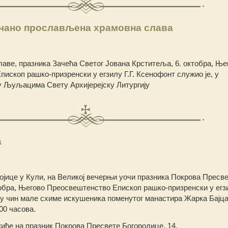
чано прослављена храмовна слава
аве, празника Зачећа Светог Јована Крститеља, 6. октобра, Ње
ископ рашко-призренски у егзилу Г.Г. Ксенофонт служио је, у
у Љуљацима Свету Архијерејску Литургију
а
ојице у Кули, на Великој вечерњи уочи празника Покрова Пресв
обра, Његово Преосвештенство Епископ рашко-призренски у егзи
 чин мале схиме искушеника поменутог манастира Жарка Бајца
00 часова.
иће на празник Покрова Пресвете Богородице, 14.