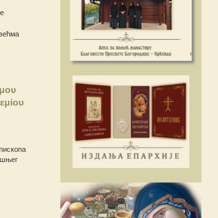
ше
 већма
ίμου
εμίου
пископа
ишњег