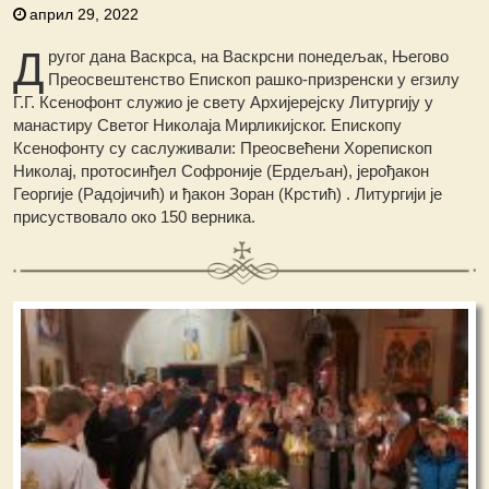
април 29, 2022
Д
ругог дана Васкрса, на Васкрсни понедељак, Његово
Преосвештенство Епископ рашко-призренски у егзилу
Г.Г. Ксенофонт служио је свету Архијерејску Литургију у
манастиру Светог Николаја Мирликијског. Епископу
Ксенофонту су саслуживали: Преосвећени Хорепископ
Николај, протосинђел Софроније (Ердељан), јерођакон
Георгијe (Радојичић) и ђакон Зоран (Крстић) .
Литургији је
присуствовало око 150 верника.