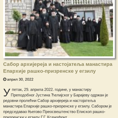
Сабор архијереја и настојатеља манастира
Епархије рашко-призренске у егзилу
април 30, 2022
У
петак, 29. априла 2022. године, у манастиру
Преподобног Јустина Ћелијског у Барајеву одржан је
редовни пролећни Сабор архијереја и настојатеља
манастира Епархије рашко-призренске у егзилу. Сабором је
председавао Његово Преосвештенство Епископ рашко-
призренски у егзилу Г.Г. Ксенофонт.