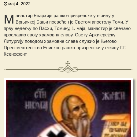
мај 4, 2022
М
анастир Епархије рашко-призренске у егзилу у
Врњачкој Бањи посвећен је Светом апостолу Томи. У
прву недељу по Пасхи, Томину, 1. маја, манастир је свечано
прославио своју храмовну славу. Свету Архијерејску
Литургију поводом храмовне славе служио је Његово
Преосвештенство Епископ рашко-призренски у егзилу Г.Г.
Ксенофонт