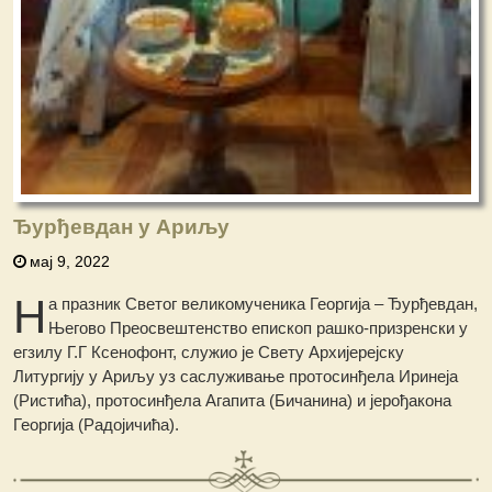
Ђурђевдан у Ариљу
мај 9, 2022
Н
а празник Светог великомученика Георгија – Ђурђевдан,
Његово Преосвештенство епископ рашко-призренски у
егзилу Г.Г Ксенофонт, служио је Свету Архијерејску
Литургију у Ариљу уз саслуживање протосинђела Иринеја
(Ристића), протосинђела Агапита (Бичанина) и јерођакона
Георгија (Радојичића).