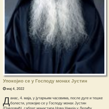
Упокојио се у Господу монах Јустин
мај 4, 2022
Д
анас, 4. маја, у јутарњим часовима, после дуге и тешке
болести, упокојио се у Господу монах Јустин
(Павловић), сабрат манастира Нова Никеја у Лелићу.