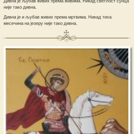
Дивна је љубав живих према живима. Никад светлост сунца
није тако дивна.
Дивна је и љубав живих према мртвима. Никад тиха
месечина на језеру није тако дивна.