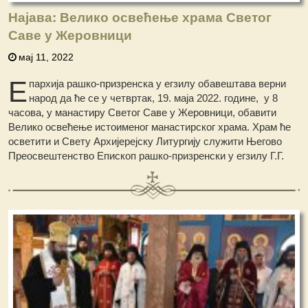
Најава: Велико освећење храма Светог
Саве у Жеровници
мај 11, 2022
Е
пархија рашко-призренска у егзилу обавештава верни
народ да ће се у четвртак, 19. маја 2022. године, у 8
часова, у манастиру Светог Саве у Жеровници, обавити
Велико освећење истоименог манастирског храма. Храм ће
осветити и Свету Архијерејску Литургију служити Његово
Преосвештенство Епископ рашко-призренски у егзилу Г.Г.