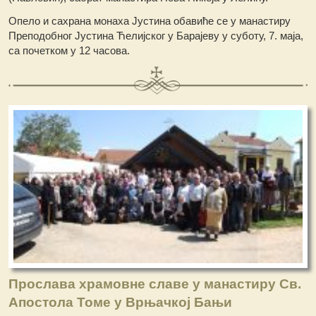
Опело и сахрана монаха Јустина обавиће се у манастиру
Преподобног Јустина Ћелијског у Барајеву у суботу, 7. маја,
са почетком у 12 часова.
Прослава храмовне славе у манастиру Св.
Апостола Томе у Врњачкој Бањи