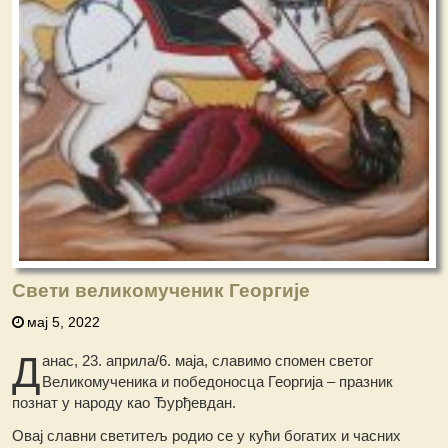
Свети великомученик Георгије
мај 5, 2022
Д
анас, 23. априла/6. маја, славимо спомен светог
Великомученика и победоносца Георгија – празник
познат у народу као Ђурђевдан.
Овај славни светитељ родио се у кући богатих и часних