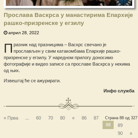
Прослава Васкрса у манастирима Епархије
рашко-призренске у егзилу
април 28, 2022
П
разник над празницима – Васкрс свечано је
прослављен у свим катакомбама Епархије рашко-
призренске у егзилу. У наредном прилогу доносимо
фотографије и видео записе са прославе Васкрса у некима
од њих.
Извештај ће се ажурирати.
Инфо служба
« Прва
...
60
70
80
«
86
87
Страна 88 од 327
88
89
90
»