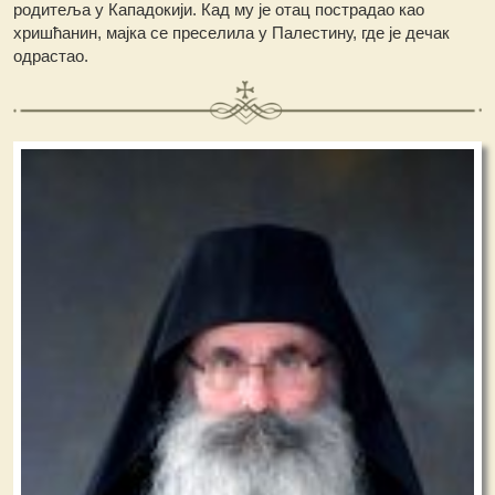
родитеља у Кападокији. Кад му је отац пострадао као
хришћанин, мајка се преселила у Палестину, где је дечак
одрастао.