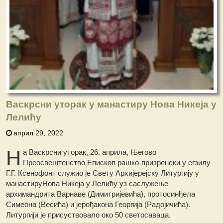
Васкрсни уторак у манастиру Нова Никеја у
Лелићу
април 29, 2022
Н
а Васкрсни уторак, 26. априла, Његово
Преосвештенство Епископ рашко-призренски у егзилу
Г.Г. Ксенофонт служио је Свету Архијерејску Литургију у
манастируНова Никеја у Лелићу уз саслужење
архимандрита Варнаве (Димитријевића), протосинђела
Симеона (Весића) и јерођакона Георгија (Радојичића).
Литургији је присуствовало око 50 светосаваца.