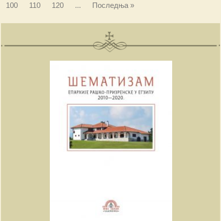
100
110
120
...
Последња »