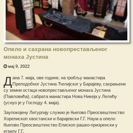
Опело и сахрана новопрестављеног
монаха Јустина
мај 9, 2022
Д
ана 7. маја, ове године, на гробљу манастира
Преподобног Јустина Ћелијског у Барајеву, сахрањени
су земни остаци новопрестављеног монаха Јустина
(Павловића), сабрата манастира Нова Никеја у Лелићу
(уснуо је у Господу 4. маја).
Заупокојену Литургију служио је Његово Преосвештенство
Хорепископ хвостански и барајевски Г.Г. Наум а опело
Његово Преосвештенство Епископ рашко-призренски у
егзилу Г.Г.