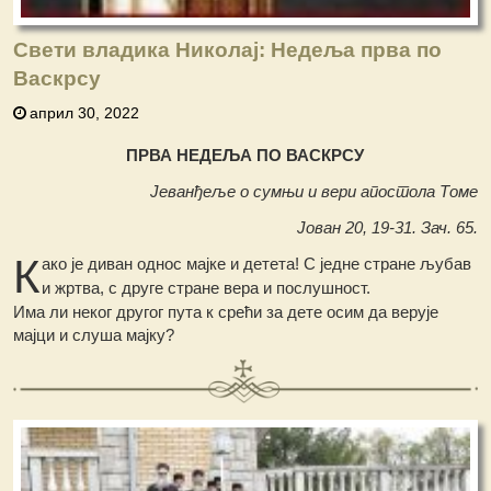
Свети владика Николај: Недеља прва по
Васкрсу
април 30, 2022
ПРВА НЕДЕЉА ПО ВАСКРСУ
Јеванђеље о сумњи и вери апостола Томе
Јован 20, 19-31. Зач. 65.
К
ако је диван однос мајке и детета! С једне стране љубав
и жртва, с друге стране вера и послушност.
Има ли неког другог пута к срећи за дете осим да верује
мајци и слуша мајку?