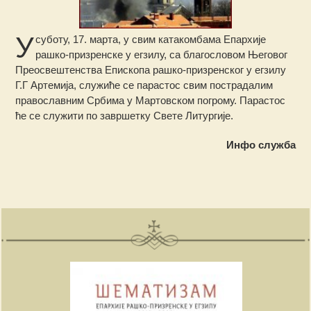
У
суботу, 17. марта, у свим катакомбама Епархије
рашко-призренске у егзилу, са благословом Његовог
Преосвештенства Епископа рашко-призренског у егзилу
Г.Г Артемија, служиће се парастос свим пострадалим
православним Србима у Мартовском погрому. Парастос
ће се служити по завршетку Свете Литургије.
Инфо служба