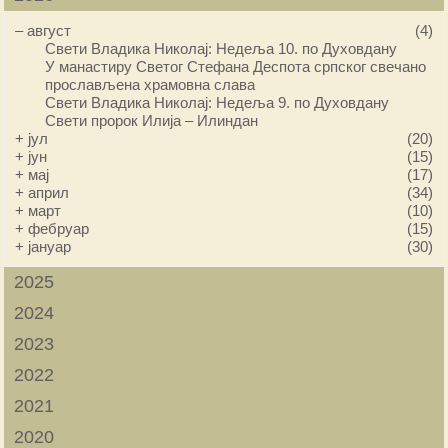
–
август
(4)
Свети Владика Николај: Недеља 10. по Духовдану
У манастиру Светог Стефана Деспота српског свечано
прослављена храмовна слава
Свети Владика Николај: Недеља 9. по Духовдану
Свети пророк Илија – Илиндан
+
јул
(20)
+
јун
(15)
+
мај
(17)
+
април
(34)
+
март
(10)
+
фебруар
(15)
+
јануар
(30)
2025
2024
2023
2022
2021
2020