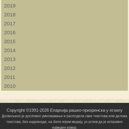
2019
2018
2017
2016
2015
2014
2013
2012
2011
2010
Copyright ©1991-2026 Епархија рашко-призренска у егзилу
Дозвољено је дословно умножавање и расподела свих текстова или делова
текстова, без надокнаде, на било којем медију, уз услов да је исправно
наведен извор.