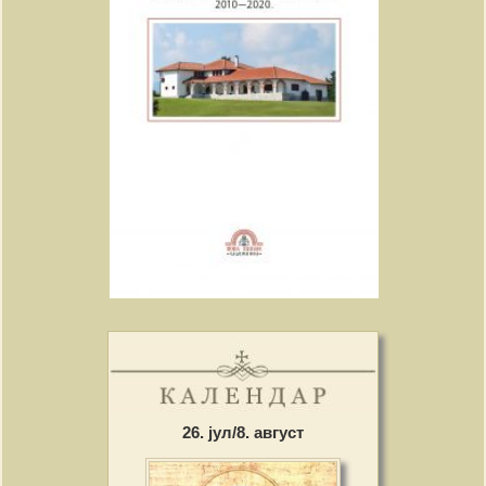
26. јул/8. август