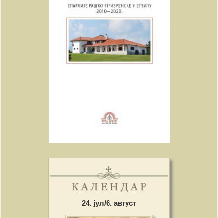
24. јул/6. август