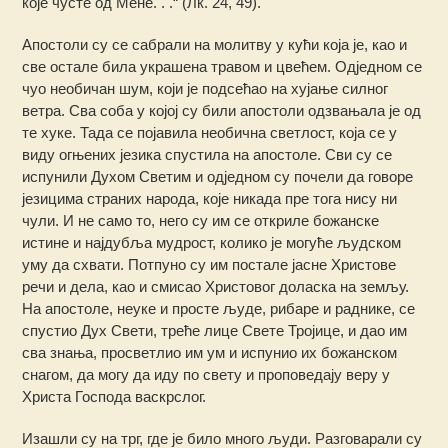
које чусте од Мене. . .“ (Лк. 24, 49).
Апостоли су се сабрали на молитву у кући која је, као и
све остале била украшена травом и цвећем. Одједном се
чуо необичан шум, који је подсећао на хујање силног
ветра. Сва соба у којој су били апостоли одзвањала је од
те хуке. Тада се појавила необична светлост, која се у
виду огњених језика спустила на апостоле. Сви су се
испунили Духом Светим и одједном су почели да говоре
језицима страних народа, које никада пре тога нису ни
чули. И не само то, него су им се откриле божанске
истине и најдубља мудрост, колико је могуће људском
уму да схвати. Потпуно су им постале јасне Христове
речи и дела, као и смисао Христовог доласка на земљу.
На апостоле, неуке и просте људе, рибаре и раднике, се
спустио Дух Свети, треће лице Свете Тројице, и дао им
сва знања, просветлио им ум и испунио их божанском
снагом, да могу да иду по свету и проповедају веру у
Христа Господа васкрслог.
Изашли су на трг, где је било много људи. Разговарали су