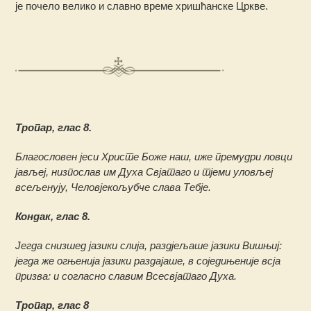
је почело велико и славно време хришћанске Цркве.
Тропар, глас 8.
Благословен јеси Христе Боже наш, иже премудри ловци
јављеј, низпослав им Духа Свјатаго и тјеми уловљеј
всељенују, Человјекољубче слава Тебје.
Кондак, глас 8.
Јегда снизшед јазики слија, раздјељаше јазики Вишњиј:
јегда же огњенија јазики раздајаше, в соједињеније всја
призва: и согласно славим Всесвјатаго Духа.
Тропар, глас 8