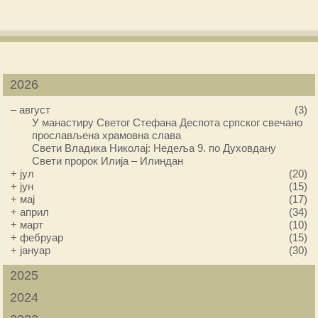
2026
–
август
(3)
У манастиру Светог Стефана Деспота српског свечано
прослављена храмовна слава
Свети Владика Николај: Недеља 9. по Духовдану
Свети пророк Илија – Илиндан
+
јул
(20)
+
јун
(15)
+
мај
(17)
+
април
(34)
+
март
(10)
+
фебруар
(15)
+
јануар
(30)
2025
2024