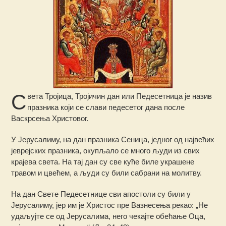
С
вета Тројица, Тројичин дан или Педесетница је назив
празника који се слави педесетог дана после
Васкрсења Христовог.
У Јерусалиму, на дан празника Сеница, једног од највећих
јеврејских празника, окупљало се много људи из свих
крајева света. На тај дан су све куће биле украшене
травом и цвећем, а људи су били сабрани на молитву.
На дан Свете Педесетнице сви апостоли су били у
Јерусалиму, јер им је Христос пре Вазнесења рекао: „Не
удаљујте се од Јерусалима, него чекајте обећање Оца,