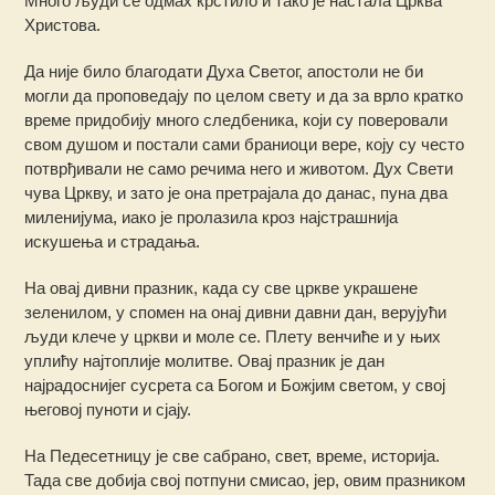
Много људи се одмах крстило и тако је настала Црква
Христова.
Да није било благодати Духа Светог, апостоли не би
могли да проповедају по целом свету и да за врло кратко
време придобију много следбеника, који су поверовали
свом душом и постали сами браниоци вере, коју су често
потврђивали не само речима него и животом. Дух Свети
чува Цркву, и зато је она претрајала до данас, пуна два
миленијума, иако је пролазила кроз најстрашнија
искушења и страдања.
На овај дивни празник, када су све цркве украшене
зеленилом, у спомен на онај дивни давни дан, верујући
људи клече у цркви и моле се. Плету венчиће и у њих
уплићу најтоплије молитве. Овај празник је дан
најрадоснијег сусрета са Богом и Божјим светом, у свој
његовој пуноти и сјају.
На Педесетницу је све сабрано, свет, време, историја.
Тада све добија свој потпуни смисао, јер, овим празником