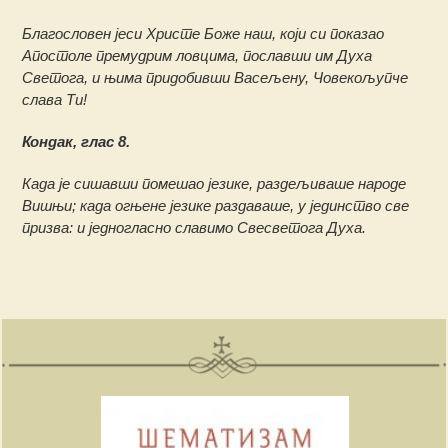
Благословен јеси Христе Боже наш, који си показао
Апостоле премудрим ловцима, пославши им Духа
Светога, и њима придобивши Васељену, Човекољупче
слава Ти!
Кондак, глас 8.
Када је сишавши помешао језике, раздељиваше народе
Вишњи; када огњене језике раздаваше, у јединство све
призва: и једногласно славимо Свесветога Духа.