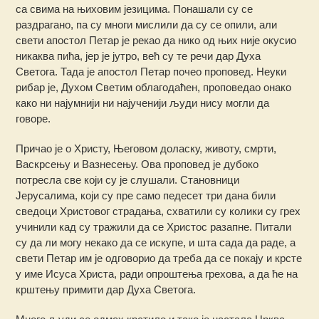
са свима на њиховим језицима. Понашали су се
раздрагано, па су многи мислили да су се опили, али
свети апостол Петар је рекао да нико од њих није окусио
никаква пића, јер је јутро, већ су те речи дар Духа
Светога. Тада је апостол Петар почео проповед. Неуки
рибар је, Духом Светим облагодаћен, проповедао онако
како ни најумнији ни најученији људи нису могли да
говоре.
Причао је о Христу, Његовом доласку, животу, смрти,
Васкрсењу и Вазнесењу. Ова проповед је дубоко
потресла све који су је слушали. Становници
Јерусалима, који су пре само педесет три дана били
сведоци Христовог страдања, схватили су колики су грех
учинили кад су тражили да се Христос разапне. Питали
су да ли могу некако да се искупе, и шта сада да раде, а
свети Петар им је одговорио да треба да се покају и крсте
у име Исуса Христа, ради опроштења грехова, а да ће на
крштењу примити дар Духа Светога.