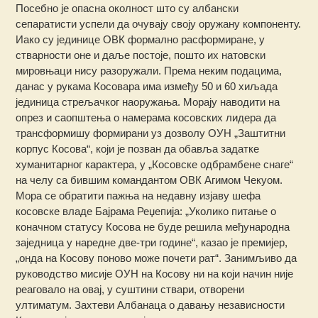
Посебно је опасна околност што су албански
сепаратисти успели да очувају своју оружану компоненту.
Иако су јединице ОВК формално расформиране, у
стварности оне и даље постоје, пошто их натовски
мировњаци нису разоружали. Према неким подацима,
данас у рукама Косовара има између 50 и 60 хиљада
јединица стрељачког наоружања. Морају наводити на
опрез и саопштења о намерама косовских лидера да
трансформишу формирани уз дозволу ОУН „Заштитни
корпус Косова“, који је позван да обавља задатке
хуманитарног карактера, у „Косовске одбрамбене снаге“
на челу са бившим командантом ОВК Агимом Чекуом.
Мора се обратити пажња на недавну изјаву шефа
косовске владе Бајрама Реџепија: „Уколико питање о
коначном статусу Косова не буде решила међународна
заједница у наредне две-три године“, казао је премијер,
„онда на Косову поново може почети рат“. Занимљиво да
руководство мисије ОУН на Косову ни на који начин није
реаговало на овај, у суштини ствари, отворени
ултиматум. Захтеви Албанаца о давању независности