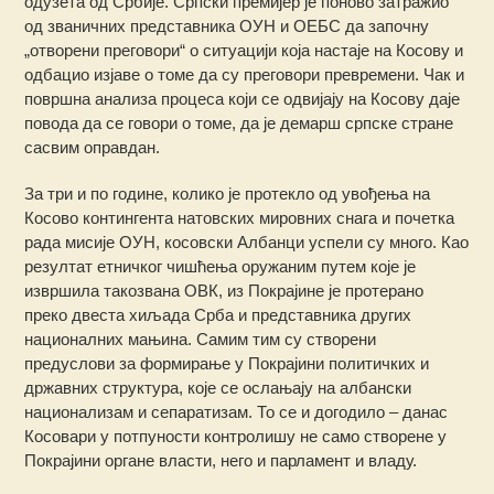
одузета од Србије. Српски премијер је поново затражио
од званичних представника ОУН и ОЕБС да започну
„отворени преговори“ о ситуацији која настаје на Косову и
одбацио изјаве о томе да су преговори превремени. Чак и
површна анализа процеса који се одвијају на Косову даје
повода да се говори о томе, да је демарш српске стране
сасвим оправдан.
За три и по године, колико је протекло од увођења на
Косово контингента натовских мировних снага и почетка
рада мисије ОУН, косовски Албанци успели су много. Као
резултат етничког чишћења оружаним путем које је
извршила такозвана ОВК, из Покрајине је протерано
преко двеста хиљада Срба и представника других
националних мањина. Самим тим су створени
предуслови за формирање у Покрајини политичких и
државних структура, које се ослањају на албански
национализам и сепаратизам. То се и догодило – данас
Косовари у потпуности контролишу не само створене у
Покрајини органе власти, него и парламент и владу.