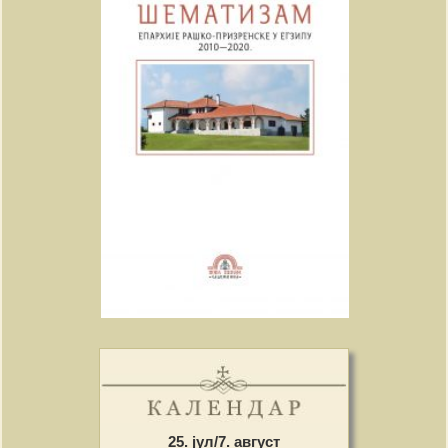
25. јул/7. август