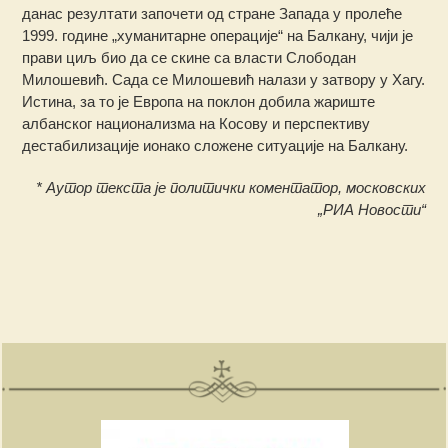
данас резултати започети од стране Запада у пролеће
1999. године „хуманитарне операције“ на Балкану, чији је
прави циљ био да се скине са власти Слободан
Милошевић. Сада се Милошевић налази у затвору у Хагу.
Истина, за то је Европа на поклон добила жариште
албанског национализма на Косову и перспективу
дестабилизације ионако сложене ситуације на Балкану.
* Аутор текста је политички коментатор, московских
„РИА Новости“