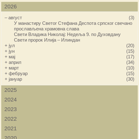
2026
–
август
(3)
У манастиру Светог Стефана Деспота српског свечано
прослављена храмовна слава
Свети Владика Николај: Недеља 9. по Духовдану
Свети пророк Илија – Илиндан
+
јул
(20)
+
јун
(15)
+
мај
(17)
+
април
(34)
+
март
(10)
+
фебруар
(15)
+
јануар
(30)
2025
2024
2023
2022
2021
2020