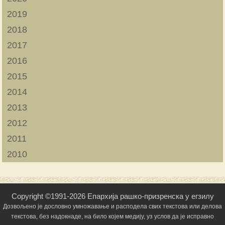
2019
2018
2017
2016
2015
2014
2013
2012
2011
2010
Copyright ©1991-2026 Епархија рашко-призренска у егзилу
Дозвољено је дословно умножавање и расподела свих текстова или делова
текстова, без надокнаде, на било којем медију, уз услов да је исправно