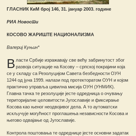
ГЛАСНИК КиМ број 146, 31. јануар 2003. године
РИА Новости
КОСОВО ЖАРИШТЕ НАЦИОНАЛИЗМА
Валериј Куњин*
В
ласти Србије изражавају све већу забринутост због
развоја ситуације на Косову – српској покрајини која
се у складу са Резолуцијом Савета безбедности ОУН
1244 од јуна 1999. налази под протекторатом ОУН и којом
практично управља цивилна мисија ОУН (УНМИК).
Главна тачка те резолуције јесте одредница о очувању
територијалне целовитости Југославије и фиксирање
Косова као њеног неодвојивог дела. А то аутоматски
искључује могућност проглашења независности Косова и
његово одвајање од Југославије.
Контрола поштовања те одреднице јесте основни задатак