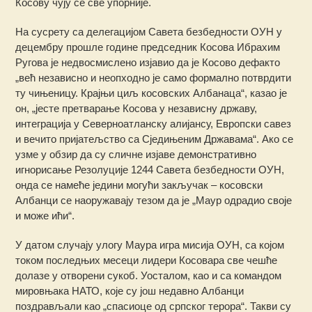
Косову чују се све упорније.
На сусрету са делегацијом Савета безбедности ОУН у
децембру прошле године председник Косова Ибрахим
Ругова је недвосмислено изјавио да је Косово дефакто
„већ независно и неопходно је само формално потврдити
ту чињеницу. Крајњи циљ косовских Албанаца“, казао је
он, „јесте претварање Косова у независну државу,
интеграција у Северноатланску алијансу, Европски савез
и вечито пријатељство са Сједињеним Државама“. Ако се
узме у обзир да су сличне изјаве демонстративно
игнорисање Резолуције 1244 Савета безбедности ОУН,
онда се намеће једини могући закључак – косовски
Албанци се наоружавају тезом да је „Маур одрадио своје
и може ићи“.
У датом случају улогу Маура игра мисија ОУН, са којом
током последњих месеци лидери Косовара све чешће
долазе у отворени сукоб. Уосталом, као и са командом
мировњака НАТО, које су још недавно Албанци
поздрављали као „спасиоце од српског терора“. Такви су