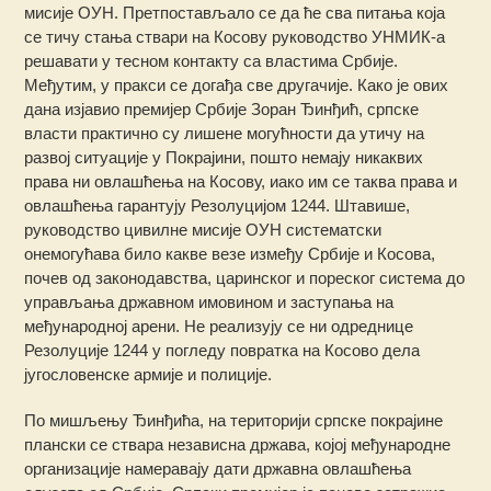
мисије ОУН. Претпостављало се да ће сва питања која
се тичу стања ствари на Косову руководство УНМИК-а
решавати у тесном контакту са властима Србије.
Међутим, у пракси се догађа све другачије. Како је ових
дана изјавио премијер Србије Зоран Ђинђић, српске
власти практично су лишене могућности да утичу на
развој ситуације у Покрајини, пошто немају никаквих
права ни овлашћења на Косову, иако им се таква права и
овлашћења гарантују Резолуцијом 1244. Штавише,
руководство цивилне мисије ОУН систематски
онемогућава било какве везе између Србије и Косова,
почев од законодавства, царинског и пореског система до
управљања државном имовином и заступања на
међународној арени. Не реализују се ни одреднице
Резолуције 1244 у погледу повратка на Косово дела
југословенске армије и полиције.
По мишљењу Ђинђића, на територији српске покрајине
плански се ствара независна држава, којој међународне
организације намеравају дати државна овлашћења