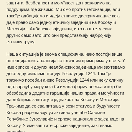
заштита, безбедност и могућност да преживимо на
подручјима где живимо. Ми смо против гетоизације, али
такође одбацујемо и идеју етничке дискриминације која
даје право само једној етничкој заједници на Косову и
Метохији – Албанској заједници, и то на штету свих
других само зато што они представљају најбројнију
етничку групу.
Наша ситуација је веома специфична, иако постоји више
потенцијалних аналогија са сличним примерима у свету. У
име српске и других неалбанских заједница ми захтевамо
доследну имплементацију Резолуције 1244. Такође
тражимо посебан анекс Резолуцији 1244 или неку сличну
одговарајућу меру која би имала форму анекса и која би
обезбедила додатне гаранције наших права и могућности
да добијемо заштиту и једнакост на Косову и Метохији.
Тражимо да се сва питања у вези статуса и будућности
Косова разрешавају уз активно учешће Савезне
Републике Југославије и српске националне заједнице на
Косову. У име заштите српске заједнице, захтевамо
следеће: