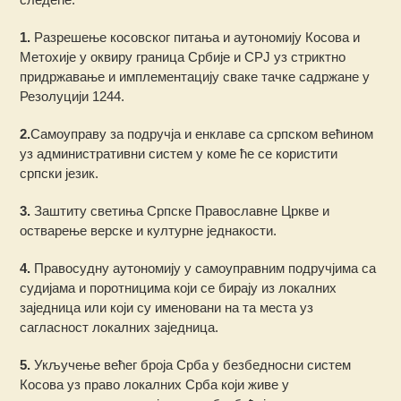
1.
Разрешење косовског питања и аутономију Косова и
Метохије у оквиру граница Србије и СРЈ уз стриктно
придржавање и имплементацију сваке тачке садржане у
Резолуцији 1244.
2.
Самоуправу за подручја и енклаве са српском већином
уз административни систем у коме ће се користити
српски језик.
3.
Заштиту светиња Српске Православне Цркве и
остварење верске и културне једнакости.
4.
Правосудну аутономију у самоуправним подручјима са
судијама и поротницима који се бирају из локалних
заједница или који су именовани на та места уз
сагласност локалних заједница.
5.
Укључење већег броја Срба у безбедносни систем
Косова уз право локалних Срба који живе у