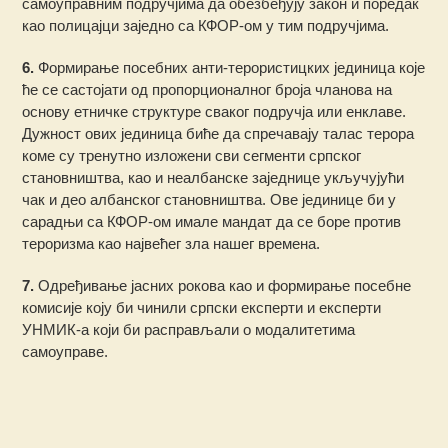
самоуправним подручјима да обезбеђују закон и поредак
као полицајци заједно са КФОР-ом у тим подручјима.
6.
Формирање посебних анти-терористицких јединица које
ће се састојати од пропорционалног броја чланова на
основу етничке структуре сваког подручја или енклаве.
Дужност ових јединица биће да спречавају талас терора
коме су тренутно изложени сви сегменти српског
становништва, као и неалбанске заједнице укључујући
чак и део албанског становништва. Ове јединице би у
сарадњи са КФОР-ом имале мандат да се боре против
тероризма као највећег зла нашег времена.
7.
Одређивање јасних рокова као и формирање посебне
комисије коју би чинили српски експерти и експерти
УНМИК-а који би расправљали о модалитетима
самоуправе.