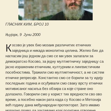
ГЛАСНИК КИМ, БРОЈ 10
Њујорк, 9 Јуни 2000
К
осово је увек био мозаик различитих етничких
заједница и никада монолитна целина. Желео бих да
нагласим још једном да смо се ми увек залагали за
демократско Косово, за једну мултиетничку заједницу са
јасно израженим етничким, културним и лингвистичким
посебностима.
Тражили смо мултиетничност, а не систем
етничке репресије. Константно смо се борили за ту идеју
последњих година и осуђивали смо сваку врсту етнички
мотивисаног насиља без обзира са које стране оно
долазило. Говорили смо у корист тих вредности сво ово
време, а посебно након рата када су Косово и Метохија
већ годину дана међународни протекторат. Зато имамо
морално право да захтевамо крај политике отворене