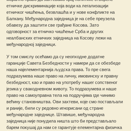
етничке дискриминације која води ка легализацији
етничког чишћења, безвлашћа и у нове конфликте на
Балкану. Међународна заједница је на себе преузела
обавезу да заштити све грађане Косова. Зато
одговорност за етничко чишћење Срба и других
неалбанских етничких заједница на Косову лежи на
међународној заједници.
У том смислу осећамо да су неопходне додатне
гаранције Савета Безбедности у намери да се обезбеде
наша најелементарнија људска права. То пре свега
подразумева наше право на личну, имовинску и правну
безбедност, као и право на употребу нашег сопственог
језика у свакодневном животу. То подразумева и наше
право на самоуправна тела на подручјима где чинимо
већину становништва. Ови захтеви, које смо постављали
и раније, били су редовно игнорисани од стране
међународне заједнице. Штавише, међународна
заједница није понудила ништа што би представљало
барем покушај да нам се гарантује елементарна физичка