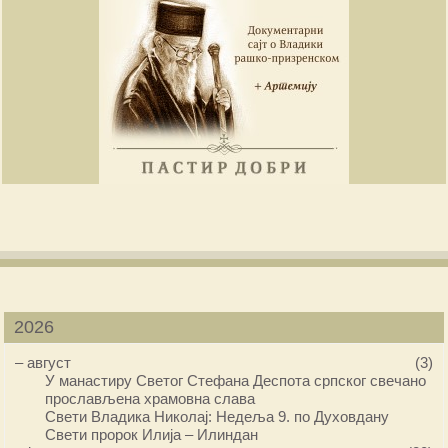
2026
–
август
(3)
У манастиру Светог Стефана Деспота српског свечано
прослављена храмовна слава
Свети Владика Николај: Недеља 9. по Духовдану
Свети пророк Илија – Илиндан